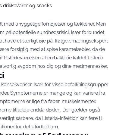
is drikkevarer og snacks
ldt med uhyggelige fornøjelser og lækkerier. Men
 på potentielle sundhedsrisici, især forbundet
l have et særligt øje på. Ifølge ernæringsekspert
ære forsigtig med at spise karamelæbler, da de
 tilstedeværelsen af ​​en bakterie kaldet Listeria
alvorlig sygdom hos dig og dine medmennesker.
ci
ge konsekvenser, især for visse befolkningsgrupper
nder. Symptomerne er mange og kan variere fra
Symptomerne er lige fra feber, muskelsmerter,
kstreme tilfælde endda døden. Der gælder også
ærligt sårbare, da Listeria-infektion kan føre til
ationer for det ufødte barn.