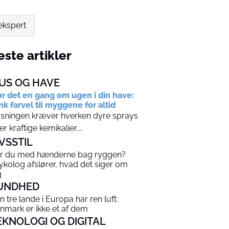
ekspert
ste artikler
US OG HAVE
r det en gang om ugen i din have:
nk farvel til myggene for altid
sningen kræver hverken dyre sprays
ler kraftige kemikalier....
IVSSTIL
r du med hænderne bag ryggen?
ykolog afslører, hvad det siger om
g
UNDHED
n tre lande i Europa har ren luft:
nmark er ikke et af dem
EKNOLOGI OG DIGITAL