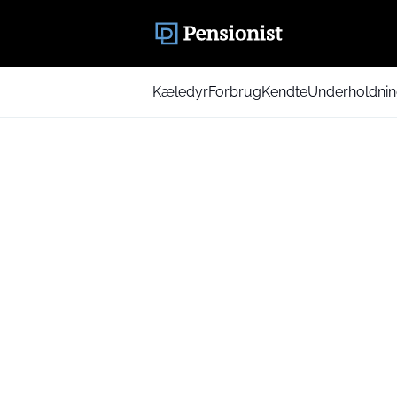
Kæledyr
Forbrug
Kendte
Underholdni