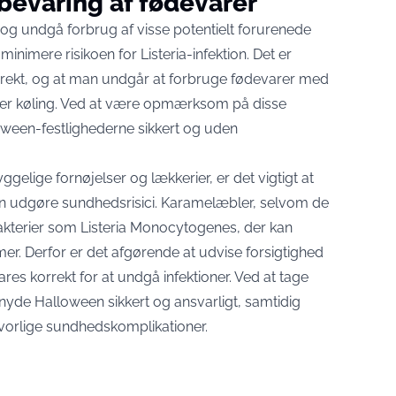
bevaring af fødevarer
og undgå forbrug af visse potentielt forurenede
nimere risikoen for Listeria-infektion. Det er
orrekt, og at man undgår at forbruge fødevarer med
ver køling. Ved at være opmærksom på disse
oween-festlighederne sikkert og uden
gelige fornøjelser og lækkerier, er det vigtigt at
kan udgøre sundhedsrisici. Karamelæbler, selvom de
akterier som Listeria Monocytogenes, der kan
r. Derfor er det afgørende at udvise forsigtighed
res korrekt for at undgå infektioner. Ved at tage
 nyde Halloween sikkert og ansvarligt, samtidig
vorlige sundhedskomplikationer.