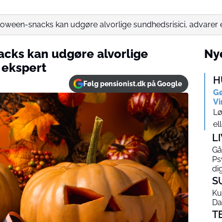
oween-snacks kan udgøre alvorlige sundhedsrisici, advarer 
cks kan udgøre alvorlige
Nye
 ekspert
H
Følg pensionist.dk på Google
Gø
Vi
Lø
el
L
Gå
Ps
di
S
Ku
Da
T