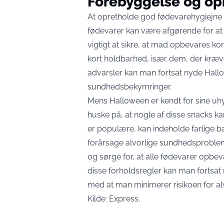
Forebyggelse og op
At opretholde god fødevarehygiejne 
fødevarer kan være afgørende for at mi
vigtigt at sikre, at mad opbevares k
kort holdbarhed, især dem, der kræ
advarsler kan man fortsat nyde Hall
sundhedsbekymringer.
Mens Halloween er kendt for sine uhyg
huske på, at nogle af disse snacks 
er populære, kan indeholde farlige b
forårsage alvorlige sundhedsprobleme
og sørge for, at alle fødevarer opbeva
disse forholdsregler kan man fortsat
med at man minimerer risikoen for al
Kilde:
Express
.