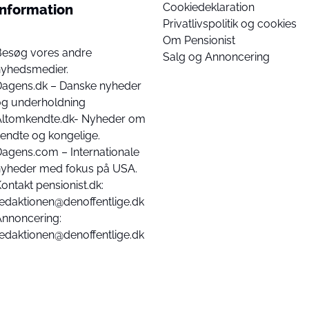
Cookiedeklaration
Information
Privatlivspolitik og cookies
Om Pensionist
Besøg vores andre
Salg og Annoncering
nyhedsmedier.
Dagens.dk – Danske nyheder
og underholdning
Altomkendte.dk- Nyheder om
endte og kongelige.
agens.com – Internationale
nyheder med fokus på USA.
ontakt pensionist.dk:
edaktionen@denoffentlige.dk
Annoncering:
edaktionen@denoffentlige.dk