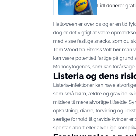
Lidl donerer grat
Halloween er over os og er en tid fy
dog er det vigtigt at være opmærksom
med visse festlige snacks, som du ska
Tom Wood fra Fitness Volt bør man v
kan være potentielt farlige på grund af
Monocytogenes, som kan forårsage 
Listeria og dens risi
Listeria-infektioner kan have alvorli
som små børn, ældre og gravide kvi
mildere til mere alvorlige tilfælde. 
opkastning, diarré, forvirring og i e
særlige forhold til gravide kvinder er s
spontan abort eller alvorlige komplik