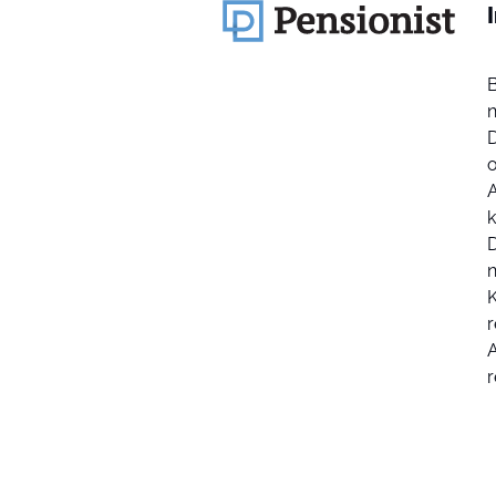
k
D
K
r
r