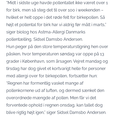
“Midt i sidste uge havde pollentallet ikke været over 1
for birk, men så steg det til over 100 i weekenden –
hvilket er helt oppe i det røde felt for birkepollen. Så
højt et pollental for birk har vi aldrig før målt i marts,”
siger biolog hos Astma-Allergi Danmarks
pollentælling, Sidsel Damsbo Andersen.
Hun peger på den store temperaturstigning hen over
påsken, hvor temperaturen søndag var oppe på 13
grader i København, som årsagen. Vejret mandag og
tirsdag har dog givet et kortvarigt helle for personer
med allergi over for birkepollen, fortsætter hun:
“Regnen har formentlig vasket mange af
pollenkornene ud af luften, og dermed sænket den
overordnede mængde af pollen. Men får vi det
forventede ophold i regnen onsdag, kan tallet dog
blive rigtig højt igen,” siger Sidsel Damsbo Andersen.