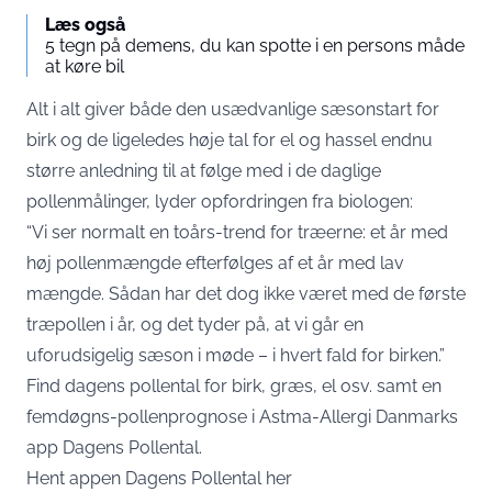
Læs også
5 tegn på demens, du kan spotte i en persons måde
at køre bil
Alt i alt giver både den usædvanlige sæsonstart for
birk og de ligeledes høje tal for el og hassel endnu
større anledning til at følge med i de daglige
pollenmålinger, lyder opfordringen fra biologen:
“Vi ser normalt en toårs-trend for træerne: et år med
høj pollenmængde efterfølges af et år med lav
mængde. Sådan har det dog ikke været med de første
træpollen i år, og det tyder på, at vi går en
uforudsigelig sæson i møde – i hvert fald for birken.”
Find dagens pollental for birk, græs, el osv. samt en
femdøgns-pollenprognose i Astma-Allergi Danmarks
app Dagens Pollental.
Hent appen Dagens Pollental her