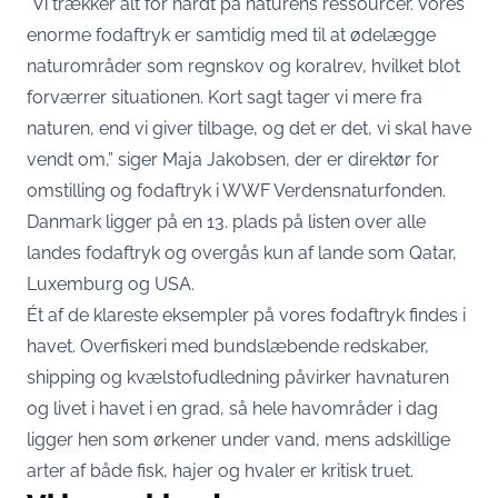
”Vi trækker alt for hårdt på naturens ressourcer. Vores
enorme fodaftryk er samtidig med til at ødelægge
naturområder som regnskov og koralrev, hvilket blot
forværrer situationen. Kort sagt tager vi mere fra
naturen, end vi giver tilbage, og det er det, vi skal have
vendt om,”
siger Maja Jakobsen, der er direktør for
omstilling og fodaftryk i WWF Verdensnaturfonden
.
Danmark ligger på en 13. plads på listen over alle
landes fodaftryk og overgås kun af lande som Qatar,
Luxemburg og USA.
Ét af de klareste eksempler på vores fodaftryk findes i
havet. Overfiskeri med bundslæbende redskaber,
shipping og kvælstofudledning påvirker havnaturen
og livet i havet i en grad, så hele havområder i dag
ligger hen som ørkener under vand, mens adskillige
arter af både fisk, hajer og hvaler er kritisk truet.