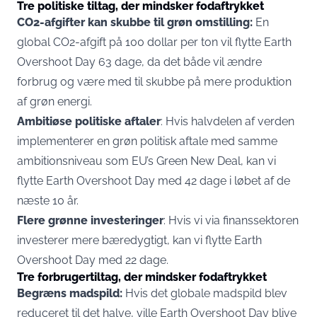
Tre politiske tiltag, der mindsker fodaftrykket
CO2-afgifter kan skubbe til grøn omstilling:
En
global CO2-afgift på 100 dollar per ton vil flytte Earth
Overshoot Day 63 dage, da det både vil ændre
forbrug og være med til skubbe på mere produktion
af grøn energi.
Ambitiøse politiske aftaler
: Hvis halvdelen af verden
implementerer en grøn politisk aftale med samme
ambitionsniveau som EU’s Green New Deal, kan vi
flytte Earth Overshoot Day med 42 dage i løbet af de
næste 10 år.
Flere grønne investeringer
: Hvis vi via finanssektoren
investerer mere bæredygtigt, kan vi flytte Earth
Overshoot Day med 22 dage.
Tre forbrugertiltag, der mindsker fodaftrykket
Begræns madspild:
Hvis det globale madspild blev
reduceret til det halve, ville Earth Overshoot Day blive