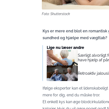
Foto: Shutterstock
Kys er mere end blot en romantisk g
sundhed og hjælpe med vægttab?
Lige nu læser andre
Særligt alvorlig
have hjælp af på
Retroaktiv jalou
Ifølge eksperter kan et lidenskabelig
mere for dig, end du måske tror.
Et enkelt kys kan øge blodcirkulati
kalorier. Hvis du vil gøre noget godt 