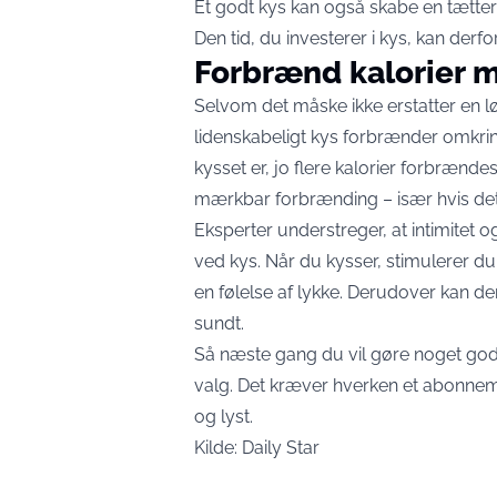
Et godt kys kan også skabe en tætte
Den tid, du investerer i kys, kan derfo
Forbrænd kalorier m
Selvom det måske ikke erstatter en l
lidenskabeligt kys forbrænder omkring 
kysset er, jo flere kalorier forbrænde
mærkbar forbrænding – især hvis d
Eksperter understreger, at intimitet 
ved kys. Når du kysser, stimulerer d
en følelse af lykke. Derudover kan den
sundt.
Så næste gang du vil gøre noget godt 
valg. Det kræver hverken et abonneme
og lyst.
Kilde:
Daily Star