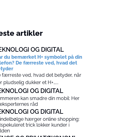
ste artikler
EKNOLOGI OG DIGITAL
r du bemærket H+ symbolet på din
lefon? De færreste ved, hvad det
tyder
 færreste ved, hvad det betyder, når
r pludselig dukker et H+…...
EKNOLOGI OG DIGITAL
mmeren kan smadre din mobil: Her
 eksperternes råd
EKNOLOGI OG DIGITAL
indelbølge hærger online shopping:
spekuleret trick lokker kunder i
lden