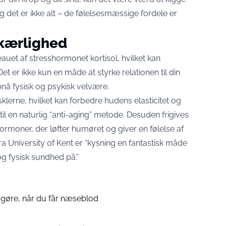
 Og det er ikke alt – de følelsesmæssige fordele er
 kærlighed
eauet af stresshormonet kortisol, hvilket kan
et er ikke kun en måde at styrke relationen til din
pnå fysisk og psykisk velvære.
lerne, hvilket kan forbedre hudens elasticitet og
til en naturlig “anti-aging” metode. Desuden frigives
ormoner, der løfter humøret og giver en følelse af
ra University of Kent er “kysning en fantastisk måde
g fysisk sundhed på.”
 gøre, når du får næseblod