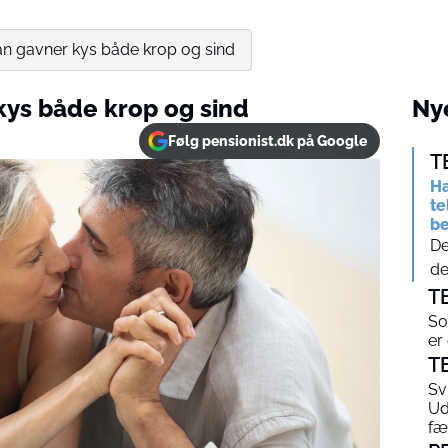
an gavner kys både krop og sind
kys både krop og sind
Nye
Følg pensionist.dk på Google
T
Ha
te
be
De
de
T
So
er
T
Sv
Ud
fæ