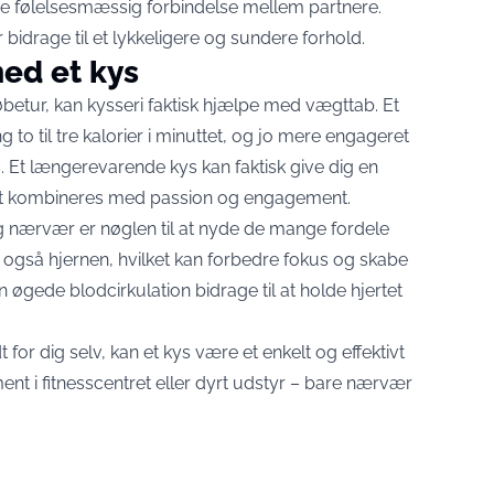
re følelsesmæssig forbindelse mellem partnere.
r bidrage til et lykkeligere og sundere forhold.
ed et kys
øbetur, kan kysseri faktisk hjælpe med vægttab. Et
to til tre kalorier i minuttet, og jo mere engageret
s. Et længerevarende kys kan faktisk give dig en
et kombineres med passion og engagement.
og nærvær er nøglen til at nyde de mange fordele
u også hjernen, hvilket kan forbedre fokus og skabe
 øgede blodcirkulation bidrage til at holde hjertet
for dig selv, kan et kys være et enkelt og effektivt
nt i fitnesscentret eller dyrt udstyr – bare nærvær