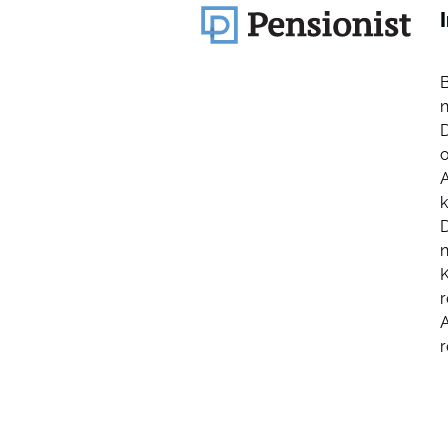
k
D
K
r
r