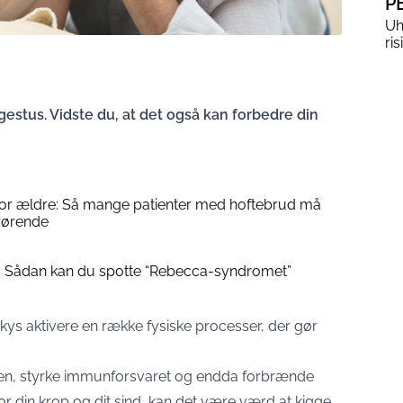
P
Uh
ri
estus. Vidste du, at det også kan forbedre din
t for ældre: Så mange patienter med hoftebrud må
rørende
si: Sådan kan du spotte “Rebecca-syndromet”
t kys aktivere en række fysiske processer, der gør
onen, styrke immunforsvaret og endda forbrænde
for din krop og dit sind, kan det være værd at kigge