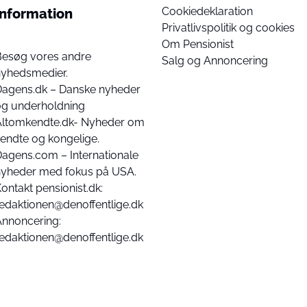
Cookiedeklaration
Information
Privatlivspolitik og cookies
Om Pensionist
Besøg vores andre
Salg og Annoncering
nyhedsmedier.
Dagens.dk – Danske nyheder
og underholdning
Altomkendte.dk- Nyheder om
endte og kongelige.
agens.com – Internationale
nyheder med fokus på USA.
ontakt pensionist.dk:
edaktionen@denoffentlige.dk
Annoncering:
edaktionen@denoffentlige.dk