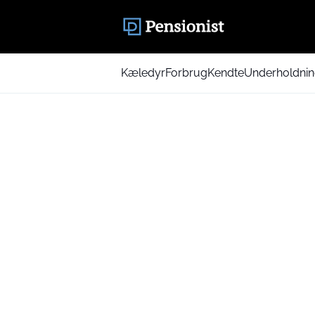
Kæledyr
Forbrug
Kendte
Underholdni