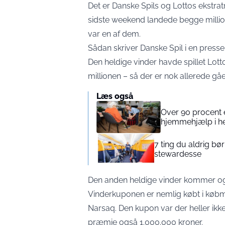
Det er Danske Spils og Lottos ekstrat
sidste weekend landede begge milli
var en af dem.
Sådan skriver Danske Spil i en
press
Den heldige vinder havde spillet Lott
millionen – så der er nok allerede gå
Læs også
Over 90 procent 
hjemmehjælp i he
7 ting du aldrig bø
stewardesse
Den anden heldige vinder kommer også
Vinderkuponen er nemlig købt i køb
Narsaq. Den kupon var der heller ikk
præmie også 1.000.000 kroner.