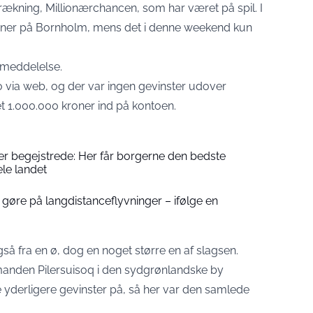
rækning, Millionærchancen, som har været på spil. I
oner på Bornholm, mens det i denne weekend kun
emeddelelse
.
o via web, og der var ingen gevinster udover
et 1.000.000 kroner ind på kontoen.
er begejstrede: Her får borgerne den bedste
le landet
r gøre på langdistanceflyvninger – ifølge en
 fra en ø, dog en noget større en af slagsen.
manden Pilersuisoq i den sydgrønlandske by
e yderligere gevinster på, så her var den samlede