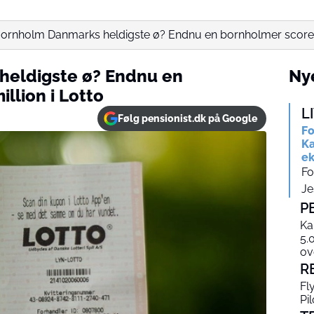
Bornholm Danmarks heldigste ø? Endnu en bornholmer scorer 
heldigste ø? Endnu en
Nye
llion i Lotto
L
Følg pensionist.dk på Google
Fo
Ka
ek
Fo
Je
P
Ka
5.
ov
R
Fl
Pi