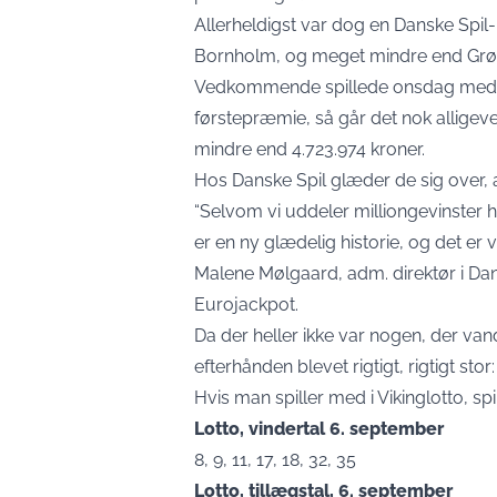
Allerheldigst var dog en Danske Spil-
Bornholm, og meget mindre end Grøn
Vedkommende spillede onsdag med i Vi
førstepræmie, så går det nok alligevel
mindre end 4.723.974 kroner.
Hos Danske Spil glæder de sig over, at
“Selvom vi uddeler milliongevinster hv
er en ny glædelig historie, og det er v
Malene Mølgaard, adm. direktør i Dan
Eurojackpot.
Da der heller ikke var nogen, der van
efterhånden blevet rigtigt, rigtigt sto
Hvis man spiller med i Vikinglotto, s
Lotto, vindertal 6. september
8, 9, 11, 17, 18, 32, 35
Lotto, tillægstal, 6. september