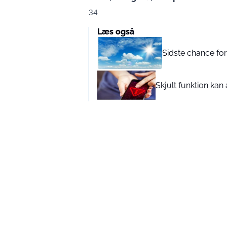
34
Læs også
Sidste chance for 
Skjult funktion kan