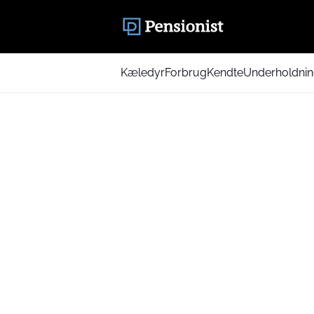
Kæledyr
Forbrug
Kendte
Underholdni