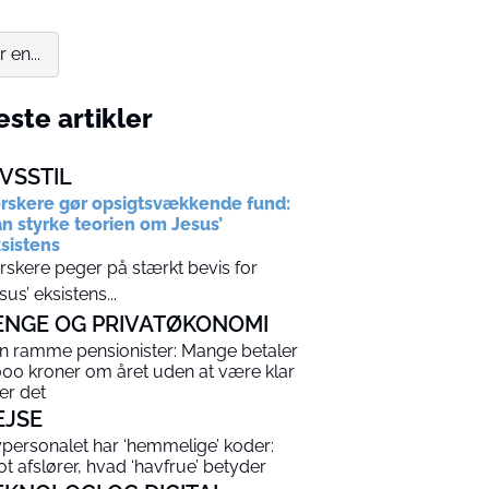
en...
ste artikler
IVSSTIL
rskere gør opsigtsvækkende fund:
n styrke teorien om Jesus’
sistens
rskere peger på stærkt bevis for
sus’ eksistens...
ENGE OG PRIVATØKONOMI
n ramme pensionister: Mange betaler
000 kroner om året uden at være klar
er det
EJSE
ypersonalet har ‘hemmelige’ koder:
lot afslører, hvad ‘havfrue’ betyder