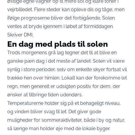
østlige egne vågner op til mere sol og klare toner i
vejrbilledet. Flere steder kan opleve dis og tåge, men
ifølge prognoserne bliver det forbigående. Solen
ventes at bryde igennem i løbet af formiddagen.
Skriver
DMI
.
En dag med plads til solen
Trods morgenens grå lag tegner det til at blive en
ganske pæn dag i det meste af landet. Solen vil være
synlig i store perioder, selv om enkelte skyer fortsat vil
trække hen over himlen. Lokalt kan der forekomme let
regn, men generelt er udsigten positiv for dem, der
ønsker at tilbringe tiden udendørs.
Temperaturerne holder sig på et behageligt niveau,
og vinden bliver svag til let. Det giver gode
muligheder for sommeraktiviteter, både i by og natur,
så længe man holder øje med de lokale byger.