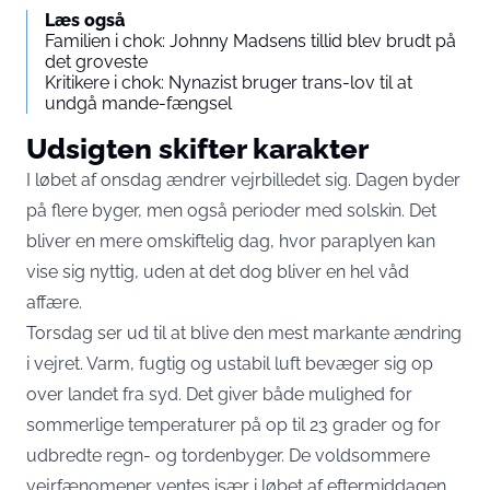
Læs også
Familien i chok: Johnny Madsens tillid blev brudt på
det groveste
Kritikere i chok: Nynazist bruger trans-lov til at
undgå mande-fængsel
Udsigten skifter karakter
I løbet af onsdag ændrer vejrbilledet sig. Dagen byder
på flere byger, men også perioder med solskin. Det
bliver en mere omskiftelig dag, hvor paraplyen kan
vise sig nyttig, uden at det dog bliver en hel våd
affære.
Torsdag ser ud til at blive den mest markante ændring
i vejret. Varm, fugtig og ustabil luft bevæger sig op
over landet fra syd. Det giver både mulighed for
sommerlige temperaturer på op til 23 grader og for
udbredte regn- og tordenbyger. De voldsommere
vejrfænomener ventes især i løbet af eftermiddagen.