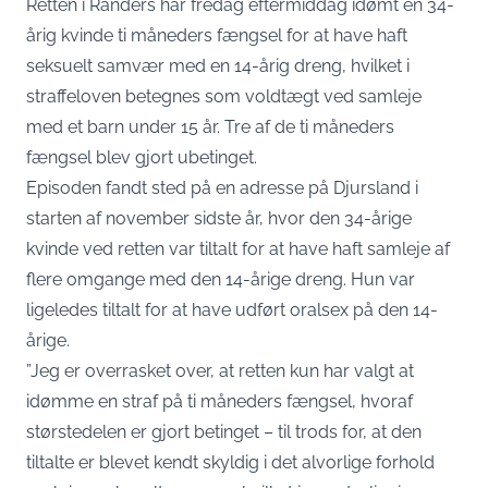
Retten i Randers har fredag eftermiddag idømt en 34-
årig kvinde ti måneders fængsel for at have haft
seksuelt samvær med en 14-årig dreng, hvilket i
straffeloven betegnes som voldtægt ved samleje
med et barn under 15 år. Tre af de ti måneders
fængsel blev gjort ubetinget.
Episoden fandt sted på en adresse på Djursland i
starten af november sidste år, hvor den 34-årige
kvinde ved retten var tiltalt for at have haft samleje af
flere omgange med den 14-årige dreng. Hun var
ligeledes tiltalt for at have udført oralsex på den 14-
årige.
”Jeg er overrasket over, at retten kun har valgt at
idømme en straf på ti måneders fængsel, hvoraf
størstedelen er gjort betinget – til trods for, at den
tiltalte er blevet kendt skyldig i det alvorlige forhold