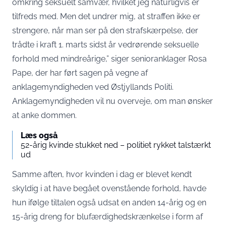
omkring seksuelt samvær, hvilket jeg naturligvis er
tilfreds med. Men det undrer mig, at straffen ikke er
strengere, når man ser på den strafskærpelse, der
trådte i kraft 1. marts sidst år vedrørende seksuelle
forhold med mindreårige,” siger senioranklager Rosa
Pape, der har ført sagen på vegne af
anklagemyndigheden ved Østjyllands Politi.
Anklagemyndigheden vil nu overveje, om man ønsker
at anke dommen.
Læs også
52-årig kvinde stukket ned – politiet rykket talstærkt
ud
Samme aften, hvor kvinden i dag er blevet kendt
skyldig i at have begået ovenstående forhold, havde
hun ifølge tiltalen også udsat en anden 14-årig og en
15-årig dreng for blufærdighedskrænkelse i form af