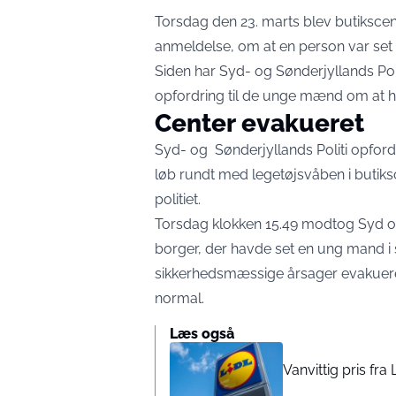
Torsdag den 23. marts blev butikscen
anmeldelse, om at en person var set 
Siden har
Syd- og Sønderjyllands Poli
opfordring til de unge mænd om at hen
Center evakueret
Syd- og Sønderjyllands Politi opfor
løb rundt med legetøjsvåben i butiksc
politiet.
Torsdag klokken 15.49 modtog Syd og
borger, der havde set en ung mand i 
sikkerhedsmæssige årsager evakueret m
normal.
Læs også
Vanvittig pris fra