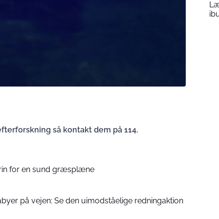
Læ
ib
 efterforskning så kontakt dem på 114.
 trin for en sund græsplæne
byer på vejen: Se den uimodståelige redningaktion