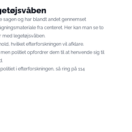
getøjsvåben
rske sagen og har blandt andet gennemset
gningsmateriale fra centeret. Her kan man se to
r med legetøjsvåben.
ld, hvilket efterforskningen vil afklare.
men politiet opfordrer dem til at henvende sig til
d.
olitiet i efterforskningen, så ring på 114