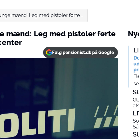
o unge mænd: Leg med pistoler førte...
nge mænd: Leg med pistoler førte
Nye
scenter
L
Følg pensionist.dk på Google
De
ud
pr
Fl
se
S
Gl
af
L
So
Så
S