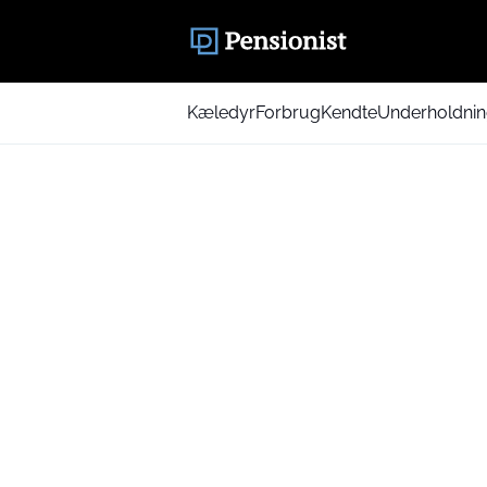
Kæledyr
Forbrug
Kendte
Underholdni