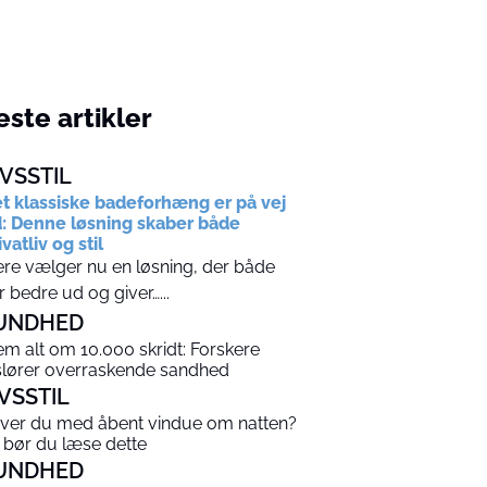
ste artikler
IVSSTIL
t klassiske badeforhæng er på vej
: Denne løsning skaber både
ivatliv og stil
ere vælger nu en løsning, der både
r bedre ud og giver…...
UNDHED
em alt om 10.000 skridt: Forskere
slører overraskende sandhed
IVSSTIL
ver du med åbent vindue om natten?
 bør du læse dette
UNDHED