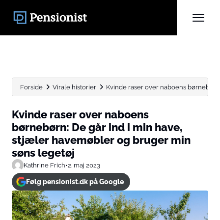
Forside
Virale historier
Kvinde raser over naboens børnebørn: D
Kvinde raser over naboens
børnebørn: De går ind i min have,
stjæler havemøbler og bruger min
søns legetøj
Kathrine Frich
•
2. maj 2023
Følg pensionist.dk på Google