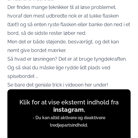
Der findes mange teknikker til at løse problemet,
hvoraf den mest udbredte nok er at lukke flasken
(tæt!) og så enten ryste flasken eller banke den ned i et
bord, så de sidste rester løber ned.
Men det er både støjende, besværligt, og det kan
nemt give bordet mærker.
Så hvad er løsningen? Det er at bruge tyngdekraften.
Og så skal du måske lige rydde lidt plads ved
spisebordet …
Se bare det geniale trick i videoen her under!
Display
Klik for at vise eksternt indhold fra
content
instagram
,
from
- Du kan altid aktivere og deaktivere
instagram.com
tredjepartsindhold.