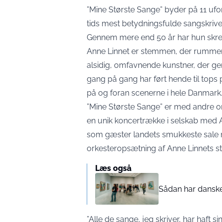
”Mine Største Sange” byder på 11 ufo
tids mest betydningsfulde sangskrive
Gennem mere end 50 år har hun skreve
Anne Linnet er stemmen, der rummer
alsidig, omfavnende kunstner, der ge
gang på gang har ført hende til tops på
på og foran scenerne i hele Danmark
”Mine Største Sange” er med andre or
en unik koncertrække i selskab med
som gæster landets smukkeste sale m
orkesteropsætning af Anne Linnets st
Læs også
Sådan har danske
”Alle de sange, jeg skriver, har haft