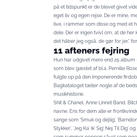
på et tidspunkt er de blevet givet vide
eget liv og egen rejse. De er mine, m
live, i rammer som disse og med et ha
dele. Der er ingen tvivl om, at de her
det håber jeg også, de gør for jer,”
fo
11 afteners fejring
Hun har udgivet mere end 25 album – se
som blev gæstet af bl.a. Pernille R
fulgte op på den imponerende firdobbe
Bagkataloget tæller nogle af de bed
musikhistorie.
Shit & Chanel, Anne Linnet Band, Bi
navne. Ens for dem alle er frontkvin
sange som ’Smuk og dejlig’, ’Barndomm
Stykker’, ’Jeg Ka’ Ik’ Sig’ Nej Til Dig’
som rummer poppen såvel som poesie