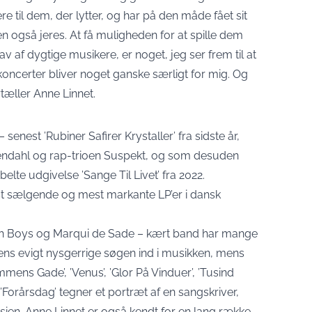
re til dem, der lytter, og har på den måde fået sit
en også jeres. At få muligheden for at spille dem
v af dygtige musikere, er noget, jeg ser frem til at
 koncerter bliver noget ganske særligt for mig. Og
rtæller Anne Linnet
.
nest ’Rubiner Safirer Krystaller’ fra sidste år,
osendahl og rap-trioen Suspekt, og som desuden
lte udgivelse ’Sange Til Livet’ fra 2022.
st sælgende og mest markante LP’er i dansk
tch Boys og Marqui de Sade – kært band har mange
dens evigt nysgerrige søgen ind i musikken, mens
ens Gade’, ’Venus’, ’Glor På Vinduer’, ’Tusind
 og ’Forårsdag’ tegner et portræt af en sangskriver,
n. Anne Linnet er også kendt for en lang række