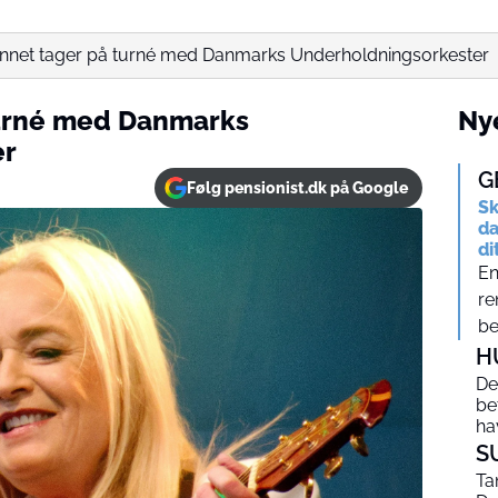
innet tager på turné med Danmarks Underholdningsorkester
turné med Danmarks
Nye
er
G
Følg pensionist.dk på Google
Sk
da
di
En
re
be
H
De
be
ha
S
Ta