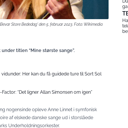
Du
ga
T
Ha
evar Store Bededag' den 5. februar 2023. Foto: Wikimedia
te
be
et under titlen “Mine største sange”.
 vidunder: Her kan du få guidede ture til Sort Sol
Factor: “Det ligner Allan Simonsen om igen”
gang nogensinde opleve Anne Linnet i symfonisk
rtoire af elskede danske sange ud i storslåede
ks Underholdningsorkester.