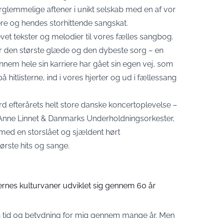
rglemmelige aftener i unikt selskab med en af vor
re og hendes storhittende sangskat.
t tekster og melodier til vores fælles sangbog.
 den største glæde og den dybeste sorg – en
nnem hele sin karriere har gået sin egen vej, som
 hitlisterne, ind i vores hjerter og ud i fællessang
.
d efterårets helt store danske koncertoplevelse –
 Anne Linnet & Danmarks Underholdningsorkester,
ed en storslået og sjældent hørt
ørste hits og sange.
rnes kulturvaner udviklet sig gennem 60 år
 sin tid og betydning for mig gennem mange år. Men