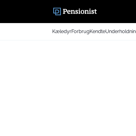
Kæledyr
Forbrug
Kendte
Underholdni