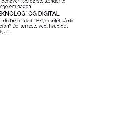
 behøver ikke børste tænder to
nge om dagen
EKNOLOGI OG DIGITAL
r du bemærket H+ symbolet på din
lefon? De færreste ved, hvad det
tyder