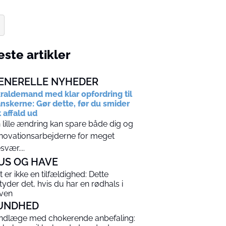
ste artikler
ENERELLE NYHEDER
raldemand med klar opfordring til
nskerne: Gør dette, før du smider
t affald ud
 lille ændring kan spare både dig og
novationsarbejderne for meget
svær....
US OG HAVE
t er ikke en tilfældighed: Dette
tyder det, hvis du har en rødhals i
ven
UNDHED
ndlæge med chokerende anbefaling: