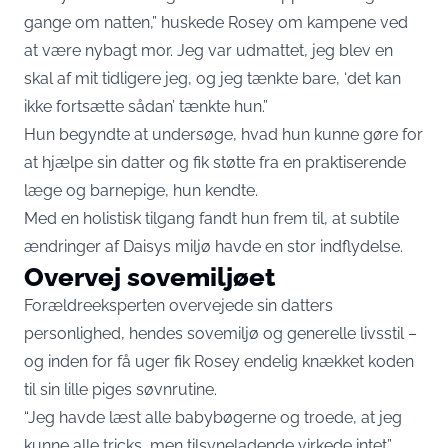
gange om natten,” huskede Rosey om kampene ved
at være nybagt mor. Jeg var udmattet, jeg blev en
skal af mit tidligere jeg, og jeg tænkte bare, ‘det kan
ikke fortsætte sådan’ tænkte hun.”
Hun begyndte at undersøge, hvad hun kunne gøre for
at hjælpe sin datter og fik støtte fra en praktiserende
læge og barnepige, hun kendte.
Med en holistisk tilgang fandt hun frem til, at subtile
ændringer af Daisys miljø havde en stor indflydelse.
Overvej sovemiljøet
Forældreeksperten overvejede sin datters
personlighed, hendes sovemiljø og generelle livsstil –
og inden for få uger fik Rosey endelig knækket koden
til sin lille piges søvnrutine.
“Jeg havde læst alle babybøgerne og troede, at jeg
kunne alle tricks, men tilsyneladende virkede intet”