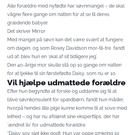
Alle forældre med nyfødte har søvnmangel – de skal
vågne flere gange om natten for at se til deres
grædende babyer.
Det skriver
Mirror
Med mangel på søvn kan det være svært at fungere
om dagen, og som Rosey Davidson mor-til-tre fandt
ud af, blev hun en ‘skal af sit tidligere jeg’.
Den 40-årige mor skulle stå op 10 gange om natten
for at tjekke til sin førstefødte Daisy, som nu er 10.
Vil hjælpe udmattede forældre
Efter hun begyndte at forske og uddanne sig til at
blive søvnkonsulent for spædbørn, fandt hun måder,
hvorpå hendes lille pige kunne komme til at sove med
lethed – og har nu afsløret sine eksperttips, der har
‘ændret liv’ for udmattede forældre.
“Daisy sov slet ikke godt. Hun var oppe omkring 10