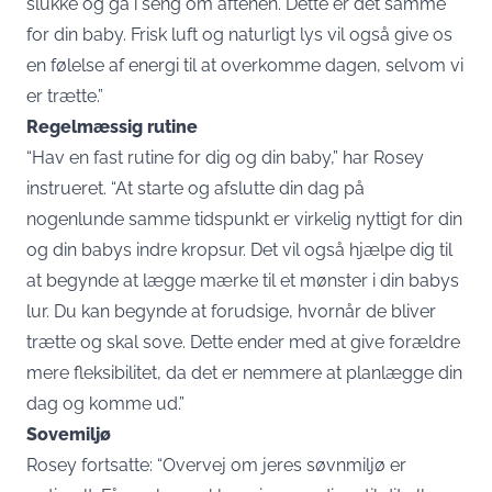
slukke og gå i seng om aftenen. Dette er det samme
for din baby. Frisk luft og naturligt lys vil også give os
en følelse af energi til at overkomme dagen, selvom vi
er trætte.”
Regelmæssig rutine
“Hav en fast rutine for dig og din baby,” har Rosey
instrueret. “At starte og afslutte din dag på
nogenlunde samme tidspunkt er virkelig nyttigt for din
og din babys indre kropsur. Det vil også hjælpe dig til
at begynde at lægge mærke til et mønster i din babys
lur. Du kan begynde at forudsige, hvornår de bliver
trætte og skal sove. Dette ender med at give forældre
mere fleksibilitet, da det er nemmere at planlægge din
dag og komme ud.”
Sovemiljø
Rosey fortsatte: “Overvej om jeres søvnmiljø er