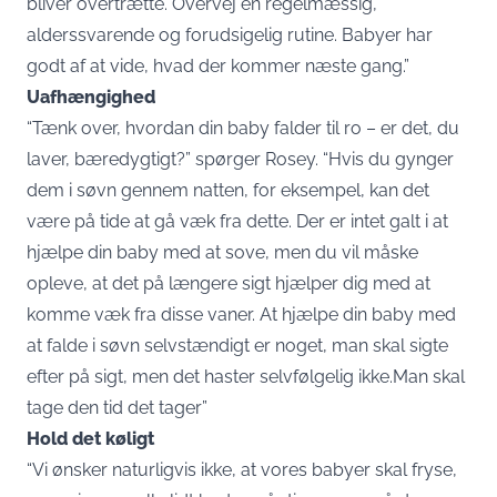
bliver overtrætte. Overvej en regelmæssig,
alderssvarende og forudsigelig rutine. Babyer har
godt af at vide, hvad der kommer næste gang.”
Uafhængighed
“Tænk over, hvordan din baby falder til ro – er det, du
laver, bæredygtigt?” spørger Rosey. “Hvis du gynger
dem i søvn gennem natten, for eksempel, kan det
være på tide at gå væk fra dette. Der er intet galt i at
hjælpe din baby med at sove, men du vil måske
opleve, at det på længere sigt hjælper dig med at
komme væk fra disse vaner. At hjælpe din baby med
at falde i søvn selvstændigt er noget, man skal sigte
efter på sigt, men det haster selvfølgelig ikke.Man skal
tage den tid det tager”
Hold det køligt
“Vi ønsker naturligvis ikke, at vores babyer skal fryse,