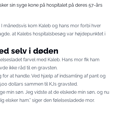
sker sin syge kone på hospitalet på deres 57-års
18. I månedsvis kom Kaleb og hans mor forbi hver
agde, at Kalebs hospitalsbesøg var højdepunktet i
d selv i døden
følelsesladet farvel med Kaleb. Hans mor fik ham
e ikke råd til en gravsten.
 for at handle. Ved hjælp af indsamling af pant og
500 dollars sammen til KJs gravsted.
øge min søn. Jeg vidste at de elskede min søn, og nu
dig elsker ham.” siger den følelsesladede mor.