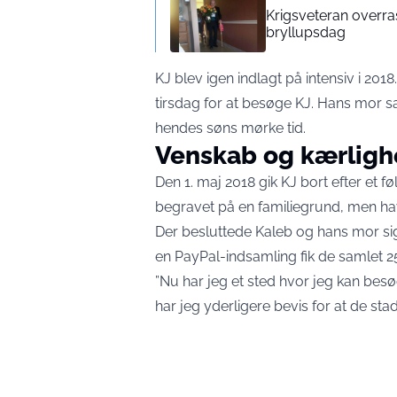
Krigsveteran overra
bryllupsdag
KJ blev igen indlagt på intensiv i 20
tirsdag for at besøge KJ. Hans mor s
hendes søns mørke tid.
Venskab og kærlighe
Den 1. maj 2018 gik KJ bort efter et 
begravet på en familiegrund, men havd
Der besluttede Kaleb og hans mor sig
en PayPal-indsamling fik de samlet 2
”Nu har jeg et sted hvor jeg kan bes
har jeg yderligere bevis for at de sta