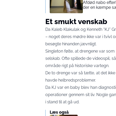
Afdød nabo efterl
der en kæmpe sæ
Et smukt venskab
Da Kaleb Klakulak og Kenneth “KJ” 
– noget deres mødre ikke var i tvivl 
besøgte hinanden jævnligt.
Singleton følte, at drengene var som
selskab. Ofte spillede de videospil, så
område rigt på historiske vartegn.
De to drenge var så tætte, at det ikk
havde helbredsproblemer.
Da KJ var en baby blev han diagnost
operationer gennem sit liv. Nogle g
i stand til at gå ud.
Læs også