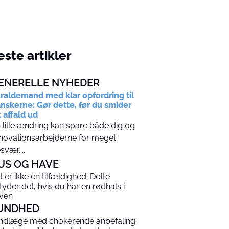
ste artikler
ENERELLE NYHEDER
raldemand med klar opfordring til
nskerne: Gør dette, før du smider
t affald ud
 lille ændring kan spare både dig og
novationsarbejderne for meget
svær....
US OG HAVE
t er ikke en tilfældighed: Dette
tyder det, hvis du har en rødhals i
ven
UNDHED
ndlæge med chokerende anbefaling: