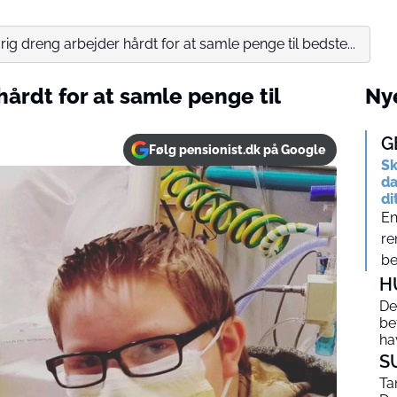
rig dreng arbejder hårdt for at samle penge til bedste...
hårdt for at samle penge til
Nye
G
Følg pensionist.dk på Google
Sk
da
di
En
re
be
H
De
be
ha
S
Ta