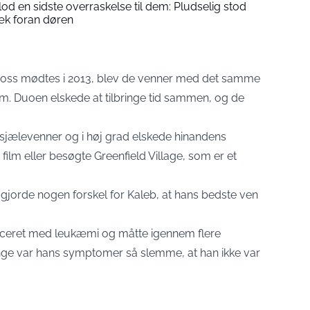
od en sidste overraskelse til dem: Pludselig stod
k foran døren
Gross mødtes i 2013, blev de venner med det samme
om. Duoen elskede at tilbringe tid sammen, og de
 sjælevenner og i høj grad elskede hinandens
 film eller besøgte Greenfield Village, som er et
e gjorde nogen forskel for Kaleb, at hans bedste ven
iceret med leukæmi og måtte igennem flere
ange var hans symptomer så slemme, at han ikke var