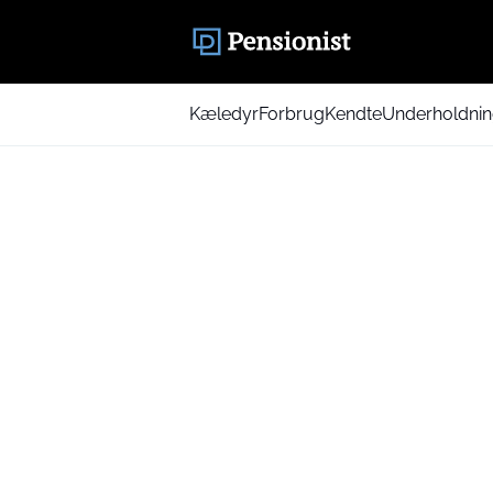
Kæledyr
Forbrug
Kendte
Underholdni