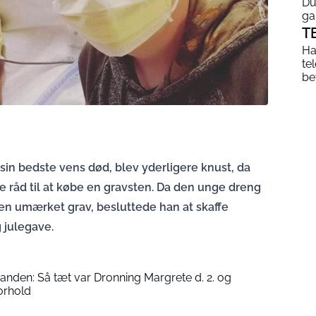
Du
ga
T
Ha
te
be
sin bedste vens død, blev yderligere knust, da
e råd til at købe en gravsten. Da den unge dreng
 en umærket grav, besluttede han at skaffe
 julegave.
nanden: Så tæt var Dronning Margrete d. 2. og
orhold