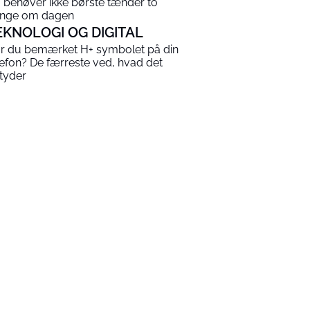
 behøver ikke børste tænder to
nge om dagen
EKNOLOGI OG DIGITAL
r du bemærket H+ symbolet på din
lefon? De færreste ved, hvad det
tyder