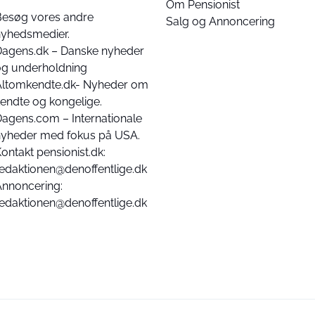
Om Pensionist
Besøg vores andre
Salg og Annoncering
nyhedsmedier.
Dagens.dk – Danske nyheder
og underholdning
Altomkendte.dk- Nyheder om
endte og kongelige.
agens.com – Internationale
nyheder med fokus på USA.
ontakt pensionist.dk:
edaktionen@denoffentlige.dk
Annoncering:
edaktionen@denoffentlige.dk