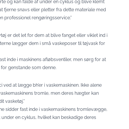
rte og kan falde af under en cyklus og blive klemt
at fjerne snavs eller pletter fra dette materiale med
n professionel rengøringsservice.”
 er det let for dem at blive fanget eller viklet ind i
iterne lægger dem i små vaskeposer til tøjvask for
ast inde i maskinens afløbsventiler, men sørg for at
m for genstande som denne.
sici ved at lægge bh’er i vaskemaskinen. Ikke alene
 vaskemaskinens tromle, men deres hægter kan
it vasketøj.”
ne sidder fast inde i vaskemaskinens tromlevægge,
t under en cyklus, hvilket kan beskadige deres