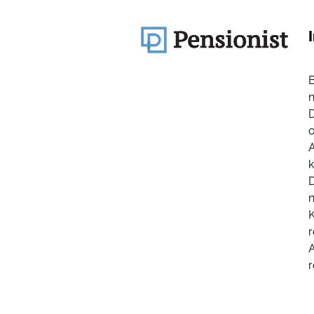
k
D
K
r
r