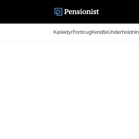
Kæledyr
Forbrug
Kendte
Underholdni