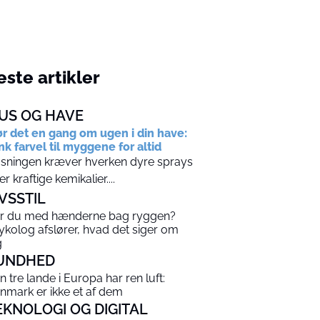
ste artikler
US OG HAVE
r det en gang om ugen i din have:
nk farvel til myggene for altid
sningen kræver hverken dyre sprays
ler kraftige kemikalier....
IVSSTIL
r du med hænderne bag ryggen?
ykolog afslører, hvad det siger om
g
UNDHED
n tre lande i Europa har ren luft:
nmark er ikke et af dem
EKNOLOGI OG DIGITAL