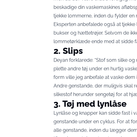
beskadige din vaskemaskines afløbspu
tjekke lommerne, inden du fylder en 
Eksperten anbefalede også at tjekke
bukser og hættetrøjer. Selvom de ik
lommetørklæde ende med at sidde fa
2. Slips
Deyan forklarede: “Stof som silke og 
plette andre tøj under en hurtig vask
form ville jeg anbefale at vaske dem i
Andre genstande, der muligvis skal r
silkestof herunder sengetøj for at h
3. Tøj med lynlåse
Lynlåse og knapper kan sidde fast i
genstande under en cyklus. For at for
alle genstande, inden du lægger dem