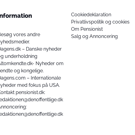
Cookiedeklaration
Information
Privatlivspolitik og cookies
Om Pensionist
Besøg vores andre
Salg og Annoncering
nyhedsmedier.
Dagens.dk – Danske nyheder
og underholdning
Altomkendte.dk- Nyheder om
endte og kongelige.
agens.com – Internationale
nyheder med fokus på USA.
ontakt pensionist.dk:
edaktionen@denoffentlige.dk
Annoncering:
edaktionen@denoffentlige.dk