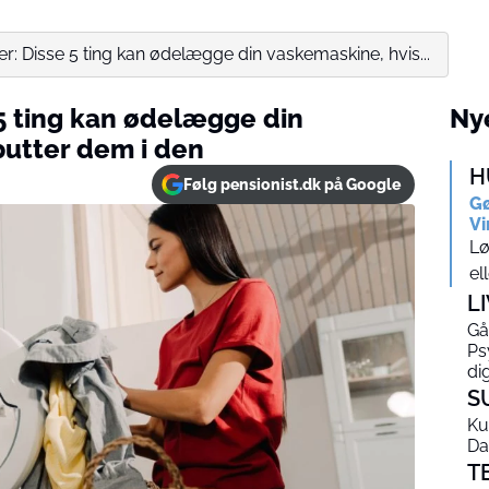
r: Disse 5 ting kan ødelægge din vaskemaskine, hvis...
 5 ting kan ødelægge din
Nye
putter dem i den
H
Følg pensionist.dk på Google
Gø
Vi
Lø
el
L
Gå
Ps
di
S
Ku
Da
T