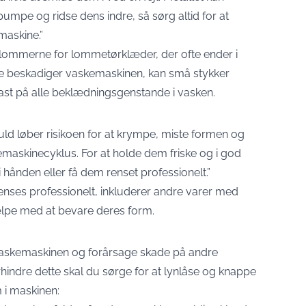
mpe og ridse dens indre, så sørg altid for at
maskine.”
 lommerne for lommetørklæder, der ofte ender i
ke beskadiger vaskemaskinen, kan små stykker
st på alle beklædningsgenstande i vasken.
uld løber risikoen for at krympe, miste formen og
emaskinecyklus. For at holde dem friske og i god
 hånden eller få dem renset professionelt.”
enses professionelt, inkluderer andre varer med
jælpe med at bevare deres form.
 vaskemaskinen og forårsage skade på andre
hindre dette skal du sørge for at lynlåse og knappe
 i maskinen: