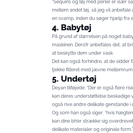
“Sequins og tøj med perler er især sa
mellem andet tøj, så jeg vil anbefale 
en svamp, inden du søger hjælp fra e
4. Babytøj
På grund af størrelsen på noget babytøj
maskinen. Derofr anbefales det, at br
at beskytte dem under vask.
Det kan også forhindre, at de sidder f
tjekke filteret med jævne mellemru
5. Undertøj
Deyan tilføjede: “Der er også flere ri
kan deres understøttelse beskadige
også rive andre delikate genstande i d
Og som han også siger: “hvis hægter
kan dine bh’er strække sig overdreve
delikate materialer og originale form.”