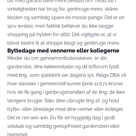
du med garanti blive mere bevidst om, hvad du i
virkeligheden har brug for, genbruge mere, skåne
kloden og samtidig spare en masse penge. Det er en
sjov øvelse, men faktisk behøver du ikke lægge
shopping på hylden for altid. Det vigtigste er, at vi
bliver bedre til at shoppe klogt og genbruge mere.
Byttedage med vennerne eller kollegerne
Minder du om gennemsnitsdanskeren, er din
garderobe, dine køkkenskabe og dit loftsrum fyldt
med ting, som sjældent ser dagens lys. Ifølge DBA vil
hver dansker i gennemsnit kunne tjene 11.671 kroner,
hvis de fik gang i genbrugshandlen af de ting, de ikke
længere bruger. Støv dine ubrugte ting af, og hold
bytte- eller lånedage med dine venner eller kolleger.
Det er ren win-win. Du får en hyggelig dag i godt
selskab og samtidig genopfrisket garderoben eller
hjemmet.