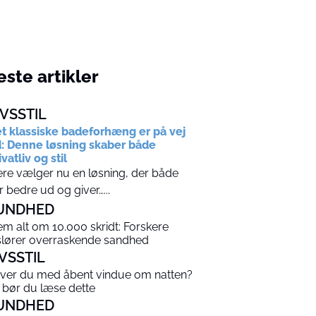
ste artikler
IVSSTIL
t klassiske badeforhæng er på vej
: Denne løsning skaber både
ivatliv og stil
ere vælger nu en løsning, der både
r bedre ud og giver…...
UNDHED
em alt om 10.000 skridt: Forskere
slører overraskende sandhed
IVSSTIL
ver du med åbent vindue om natten?
 bør du læse dette
UNDHED