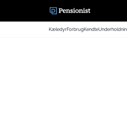
Kæledyr
Forbrug
Kendte
Underholdni