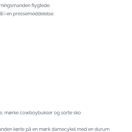
gerningsmanden flygtede.
i i en
pressemeddelelse
.
øje, mørke cowboybukser og sorte sko
t manden kørte på en mørk damecykel med en durum