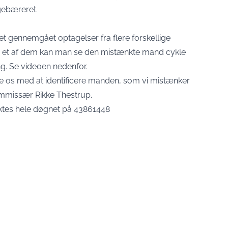
agebæreret.
iet gennemgået optagelser fra flere forskellige
 et af dem kan man se den mistænkte mand cykle
ng. Se videoen nedenfor.
lpe os med at identificere manden, som vi mistænker
kommissær Rikke Thestrup.
ktes hele døgnet på 43861448