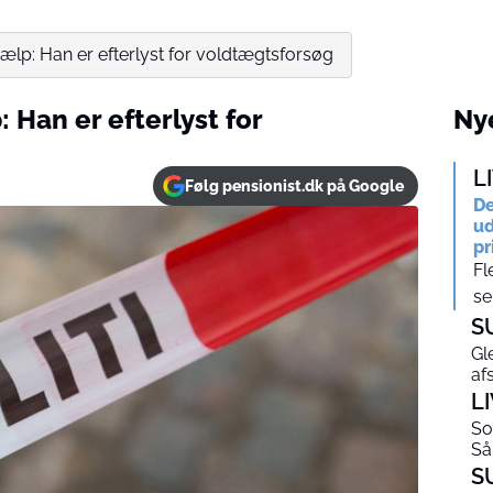
jælp: Han er efterlyst for voldtægtsforsøg
 Han er efterlyst for
Nye
L
Følg pensionist.dk på Google
De
ud
pr
Fl
se
S
Gl
af
L
So
Så
S