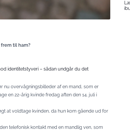
Læ
ib
 frem til ham?
mod identitetstyveri – sådan undgår du det
ør nu overvågningsbilleder af en mand, som er
ge en 22-årig kvinde fredag aften den 14. juli i
øgt at voldtage kvinden, da hun kom gående ud for
den telefonisk kontakt med en mandlig ven, som