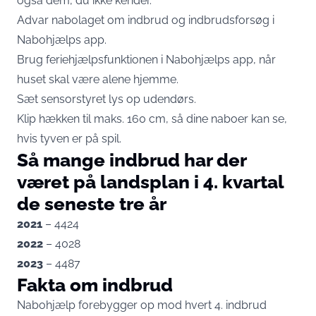
også dem, du ikke kender.
Advar nabolaget om indbrud og indbrudsforsøg i
Nabohjælps app.
Brug feriehjælpsfunktionen i Nabohjælps app, når
huset skal være alene hjemme.
Sæt sensorstyret lys op udendørs.
Klip hækken til maks. 160 cm, så dine naboer kan se,
hvis tyven er på spil.
Så mange indbrud har der
været på landsplan i 4. kvartal
de seneste tre år
2021
– 4424
2022
– 4028
2023
– 4487
Fakta om indbrud
Nabohjælp forebygger op mod hvert 4. indbrud