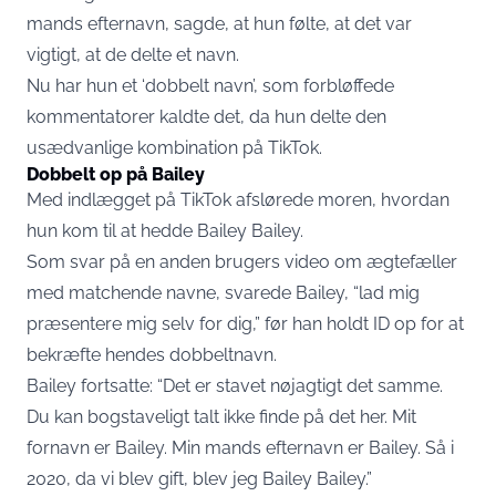
mands efternavn, sagde, at hun følte, at det var
vigtigt, at de delte et navn.
Nu har hun et ‘dobbelt navn’, som forbløffede
kommentatorer kaldte det, da hun delte den
usædvanlige kombination på
TikTok
.
Dobbelt op på Bailey
Med indlægget på TikTok afslørede moren, hvordan
hun kom til at hedde Bailey Bailey.
Som svar på en anden brugers video om ægtefæller
med matchende navne, svarede Bailey, “lad mig
præsentere mig selv for dig,” før han holdt ID op for at
bekræfte hendes dobbeltnavn.
Bailey fortsatte: “Det er stavet nøjagtigt det samme.
Du kan bogstaveligt talt ikke finde på det her. Mit
fornavn er Bailey. Min mands efternavn er Bailey. Så i
2020, da vi blev gift, blev jeg Bailey Bailey.”