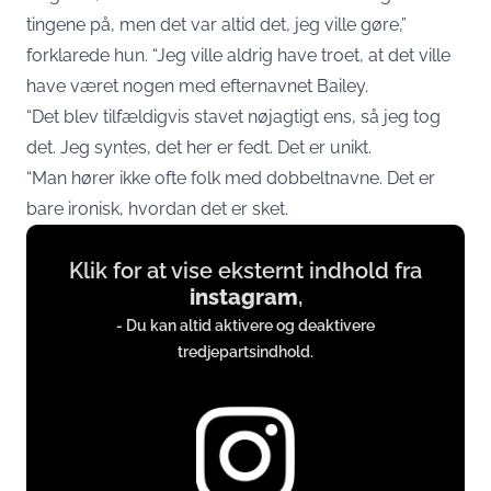
tingene på, men det var altid det, jeg ville gøre,”
forklarede hun. “Jeg ville aldrig have troet, at det ville
have været nogen med efternavnet Bailey.
“Det blev tilfældigvis stavet nøjagtigt ens, så jeg tog
det. Jeg syntes, det her er fedt. Det er unikt.
“Man hører ikke ofte folk med dobbeltnavne. Det er
bare ironisk, hvordan det er sket.
Display
Klik for at vise eksternt indhold fra
content
instagram
,
from
- Du kan altid aktivere og deaktivere
instagram.com
tredjepartsindhold.