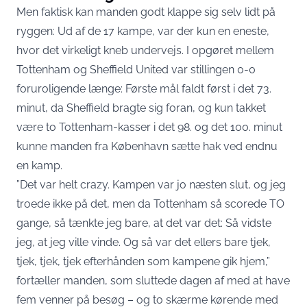
Men faktisk kan manden godt klappe sig selv lidt på
ryggen: Ud af de 17 kampe, var der kun en eneste,
hvor det virkeligt kneb undervejs. I opgøret mellem
Tottenham og Sheffield United var stillingen 0-0
foruroligende længe: Første mål faldt først i det 73.
minut, da Sheffield bragte sig foran, og kun takket
være to Tottenham-kasser i det 98. og det 100. minut
kunne manden fra København sætte hak ved endnu
en kamp.
”Det var helt crazy. Kampen var jo næsten slut, og jeg
troede ikke på det, men da Tottenham så scorede TO
gange, så tænkte jeg bare, at det var det: Så vidste
jeg, at jeg ville vinde. Og så var det ellers bare tjek,
tjek, tjek, tjek efterhånden som kampene gik hjem,”
fortæller manden, som sluttede dagen af med at have
fem venner på besøg – og to skærme kørende med