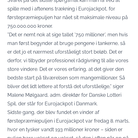
Svaret på det sidste spørgsmål kan man få ved at
spille med i aftenens trækning i Eurojackpot, for
førstepræmiepuljen har nået sit maksimale niveau på
750.000.000 kroner.
”Det er nemt nok at sige tallet ’750 millioner’, men hvis
man først begynder at bruge pengene i tankerne, så
er det jo et nærmest uforståeligt stort beløb. Det er
derfor, vi tilbyder professionel rådgivning til alle vores
store vindere. Det er vores erfaring, at det giver den
bedste start på tilværelsen som mangemillionær. Så
bliver det lidt lettere at forstå det uforståelige,”
siger
Malene Mølgaard, adm. direktør for Danske Lotteri
Spil, der står for Eurojackpot i Danmark
.
Sidste gang, der blev fundet en vinder af
førstepræmiepuljen i Eurojackpot var fredag 8. marts,
hvor en tysker vandt 193 millioner kroner – siden er