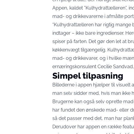
Appen, kaldet ”Kulhydrattælleren”, i
mad- og drikkevarerne i afmålte port
“Kulhydrattælleren har rigtig mange 
indtager – ikke bare ingredienser. H
spiser på farten. Det gør den let at br
køkkenvægt tilgængelig. Kulhydrattælli
mad- og drikkevarer, og i hvilke mæng
ernæringskonsulent Cecilie Sandvad, 
Simpel tilpasning
Billederne i appen hjælper til visuel
man selv sidder med, hvis man ikke 
Brugerne kan også selv oprette mad
har fundet den ønskede mad- eller d
så det passer med det, man har planla
Derudover har appen en række featur