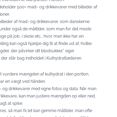
ndeholder 500+ mad- og drikkevarer med billeder af
ioner.
billeder af mad- og drikkevarer, som danskerne
erunder også de måltider, som man for det meste
uge på job, i skole etc., hvor man ikke har en
ng kan også hjælpe dig til at finde ud af, hvilke
der, der påvirker dit blodsukker,”
siger
der står bag indholdet i Kulhydrattælleren
.
t at vurdere mængden af kulhydrat i den portion,
har en vægt ved hånden.
- og drikkevarer med egne fotos og data. Når man
rikkevare, kan man justere mængden op eller ned,
gt at spise.
es, så man fx let kan gemme måltider, man ofte