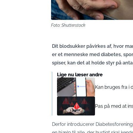
Foto: Shutterstock
Dit blodsukker påvirkes af, hvor ma
er et menneske med diabetes, sports
spiser, kan det at holde styr på ant
Lige nu læser andre
Kan bruges fra i 
Pas på med at ins
Derfor introducerer Diabetesforening
en hjælp til alle, der hurtigt skal ken