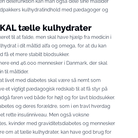
 en delefunktion kan man også dele sine måltider
adpakkers kulhydratindhold med pædagoger og
KAL tælle kulhydrater
eret til at falde, men skal have hjælp fra medicin i
lhydrat i dit måltid alfa og omega, for at du kan
d få et mere stabilt blodsukker.
de mere end 46.000 mennesker i Danmark, der skal
til måltider.
 at livet med diabetes skal være så nemt som
ve et vigtigt pædagogisk redskab til at få styr på
gå faren ved både for højt og for lavt blodsukker.
abetes og deres forældre, som i en travl hverdag
et rette insulinniveau. Men også voksne
es, kvinder med graviditetsdiabetes og mennesker
re om at tælle kulhydrater, kan have god brug for