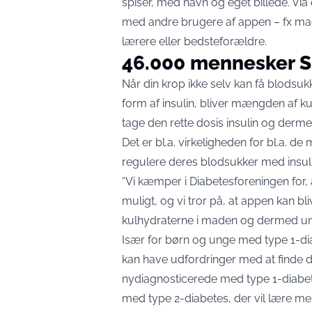
spiser, med navn og eget billede. Via
med andre brugere af appen – fx m
lærere eller bedsteforældre.
46.000 mennesker S
Når din krop ikke selv kan få blodsukk
form af insulin, bliver mængden af ku
tage den rette dosis insulin og derme
Det er bl.a. virkeligheden for bl.a. 
regulere deres blodsukker med insulin 
“Vi kæmper i Diabetesforeningen for,
muligt, og vi tror på, at appen kan bli
kulhydraterne i maden og dermed und
Især for børn og unge med type 1-di
kan have udfordringer med at finde d
nydiagnosticerede med type 1-diabet
med type 2-diabetes, der vil lære me