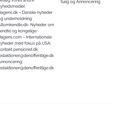
Besøg vores andre
Salg og Annoncering
nyhedsmedier.
Dagens.dk – Danske nyheder
og underholdning
Altomkendte.dk- Nyheder om
endte og kongelige.
agens.com – Internationale
nyheder med fokus på USA.
ontakt pensionist.dk:
edaktionen@denoffentlige.dk
Annoncering:
edaktionen@denoffentlige.dk