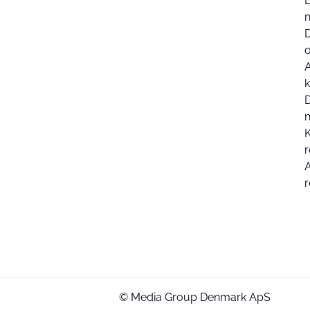
k
D
K
r
r
© Media Group Denmark ApS