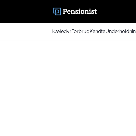
Kæledyr
Forbrug
Kendte
Underholdni