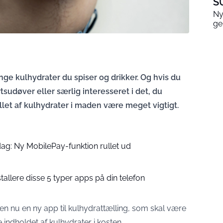
S
Ny
ge
nge kulhydrater du spiser og drikker. Og hvis du
udøver eller særlig interesseret i det, du
allet af kulhydrater i maden være meget vigtigt.
dag: Ny MobilePay-funktion rullet ud
tallere disse 5 typer apps på din telefon
en nu en ny app til kulhydrattælling, som skal være
de indholdet af kulhydrater i kosten.