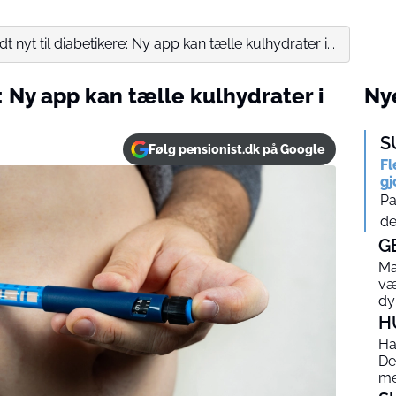
t nyt til diabetikere: Ny app kan tælle kulhydrater i...
: Ny app kan tælle kulhydrater i
Nye
S
Følg pensionist.dk på Google
Fl
gj
Pa
de
G
Ma
væ
dy
H
Ha
De
me