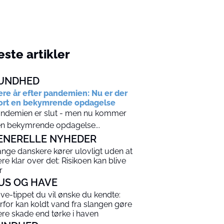
ste artikler
UNDHED
ere år efter pandemien: Nu er der
ort en bekymrende opdagelse
ndemien er slut - men nu kommer
n bekymrende opdagelse...
ENERELLE NYHEDER
nge danskere kører ulovligt uden at
re klar over det: Risikoen kan blive
r
US OG HAVE
ve-tippet du vil ønske du kendte:
rfor kan koldt vand fra slangen gøre
re skade end tørke i haven