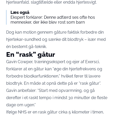
hjerteanfald, slagtilfælde eller endda hjertesvigt.
Læs også
Ekspert forklarer: Denne adfærd ses ofte hos
mennesker, der ikke blev rost som barn
Dog kan motion gennem gåture faktisk forbedre din
hjertekar-sundhed og sænke dit blodtryk – især med
én bestemt gå-teknik.
En “rask” gåtur
Gavin Cowper, træningsekspert og ejer af Exersci,
forklarer at en gåtur kan “øge din hjertefrekvens og
forbedre blodkarfunktionen,” hvilket fører til lavere
blodtryk. En måde at opnå dette på er “rask gåtur”.
Gavin anbefaler: “Start med opvarmning, og gå
derefter i et raskt tempo i mindst 30 minutter de fleste
dage om ugen.”
Ifølge NHS er en rask gåtur cirka 5 kilometer i timen,