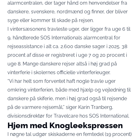
alarmcentralen, der tager hånd om henvendelser fra
danskere, svenskere, nordmænd og finner, der bliver
syge eller kommer til skade på rejsen.
I vintersæsonens travleste uger, der ligger fra uge 6 til
9, håndterede SOS Internationals alarmcentral for
rejseassistance i alt ca. 2.600 danske sager i 2025. 38
procent af disse er registreret i uge 7 og 20 procent i
uge 8. Mange danskere rejser altså i høj grad på
vinterferie i skolernes officielle vinterferieuger.
“Vi har helt som forventet haft nogle travle uger
omkring vinterferien, både med hjælp og vejledning til
danskere på skiferie, men i høj grad også til rejsende
på de varmere rejsemål,”
siger Karin Tranberg,
divisionsdirektør for Travelcare hos SOS International
.
Hjem med Knogleekspressen
I nøgne tal udgør skiskaderne en femtedel (19 procent)