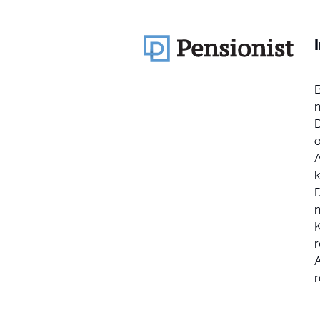
k
D
K
r
r