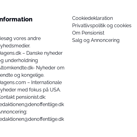
Cookiedeklaration
Information
Privatlivspolitik og cookies
Om Pensionist
Besøg vores andre
Salg og Annoncering
nyhedsmedier.
Dagens.dk – Danske nyheder
og underholdning
Altomkendte.dk- Nyheder om
endte og kongelige.
agens.com – Internationale
nyheder med fokus på USA.
ontakt pensionist.dk:
edaktionen@denoffentlige.dk
Annoncering:
edaktionen@denoffentlige.dk