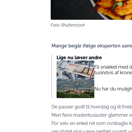
Foto: Shutterstock
Mange begår ifølge eksperten samme
Lige nu læser andre
Få snakket med d
tusindvis af kron
Nu har du mulighed
De passer godt til hverdag og til fre
Men flere madentusiaster glemmer en a
For selv en enkel ret som ovnbagte 
resultatet skal være perfekt sprødt u