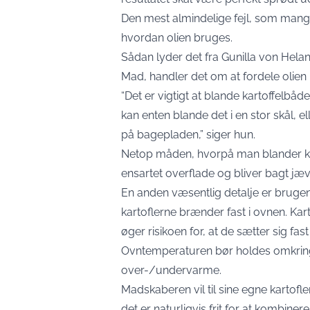
Den mest almindelige fejl, som mange
hvordan olien bruges.
Sådan lyder det fra Gunilla von Hel
Mad
, handler det om at fordele olien r
“Det er vigtigt at blande kartoffelbå
kan enten blande det i en stor skål, 
på bagepladen,” siger hun.
Netop måden, hvorpå man blander karto
ensartet overflade og bliver bagt jæv
En anden væsentlig detalje er brugen 
kartoflerne brænder fast i ovnen. Karto
øger risikoen for, at de sætter sig fa
Ovntemperaturen bør holdes omkring
over-/undervarme.
Madskaberen vil til sine egne kartofle
det er naturligvis frit for at kombinere