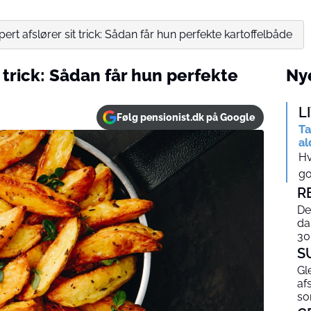
rt afslører sit trick: Sådan får hun perfekte kartoffelbåde
 trick: Sådan får hun perfekte
Nye
L
Følg pensionist.dk på Google
Ta
al
Hv
go
R
De
da
30
S
Gl
af
so