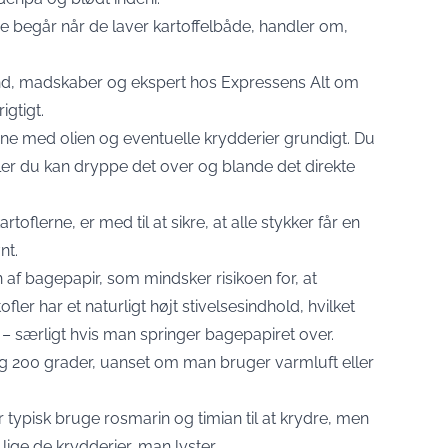
 begår når de laver kartoffelbåde, handler om,
and, madskaber og ekspert hos
Expressens Alt om
igtigt.
dene med olien og eventuelle krydderier grundigt. Du
eller du kan dryppe det over og blande det direkte
flerne, er med til at sikre, at alle stykker får en
nt.
af bagepapir, som mindsker risikoen for, at
fler har et naturligt højt stivelsesindhold, hvilket
st – særligt hvis man springer bagepapiret over.
 200 grader, uanset om man bruger varmluft eller
r typisk bruge rosmarin og timian til at krydre, men
 lige de krydderier, man lyster.