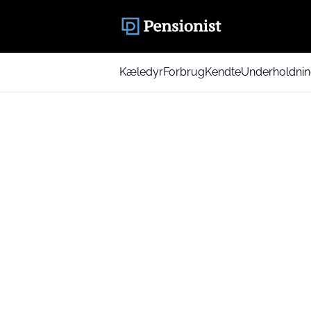
Kæledyr
Forbrug
Kendte
Underholdni