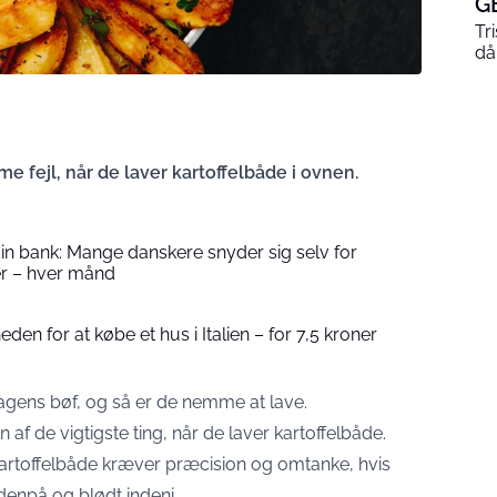
G
Tr
dår
 fejl, når de laver kartoffelbåde i ovnen.
in bank: Mange danskere snyder sig selv for
er – hver månd
en for at købe et hus i Italien – for 7,5 kroner
dagens bøf, og så er de nemme at lave.
f de vigtigste ting, når de laver kartoffelbåde.
kartoffelbåde kræver præcision og omtanke, hvis
denpå og blødt indeni.