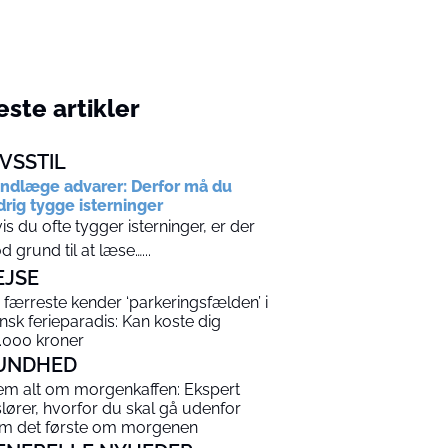
ste artikler
IVSSTIL
ndlæge advarer: Derfor må du
drig tygge isterninger
is du ofte tygger isterninger, er der
d grund til at læse…...
EJSE
 færreste kender ‘parkeringsfælden’ i
nsk ferieparadis: Kan koste dig
.000 kroner
UNDHED
em alt om morgenkaffen: Ekspert
slører, hvorfor du skal gå udenfor
m det første om morgenen