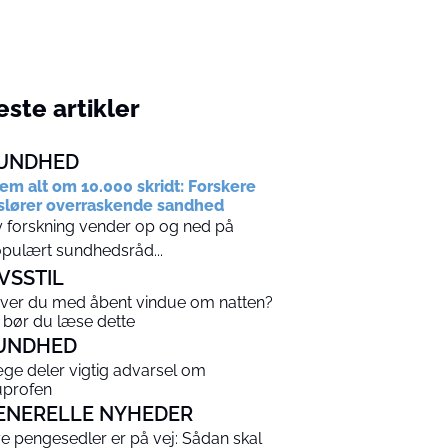
ste artikler
UNDHED
em alt om 10.000 skridt: Forskere
slører overraskende sandhed
 forskning vender op og ned på
pulært sundhedsråd...
IVSSTIL
ver du med åbent vindue om natten?
 bør du læse dette
UNDHED
ge deler vigtig advarsel om
uprofen
ENERELLE NYHEDER
e pengesedler er på vej: Sådan skal