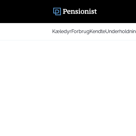
Kæledyr
Forbrug
Kendte
Underholdni