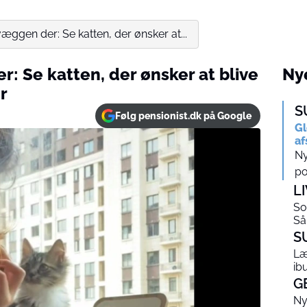
 væggen der: Se katten, der ønsker at...
r: Se katten, der ønsker at blive
Nye
r
S
Følg pensionist.dk på Google
Gl
af
Ny
po
L
So
Så
S
Læ
ib
G
Ny