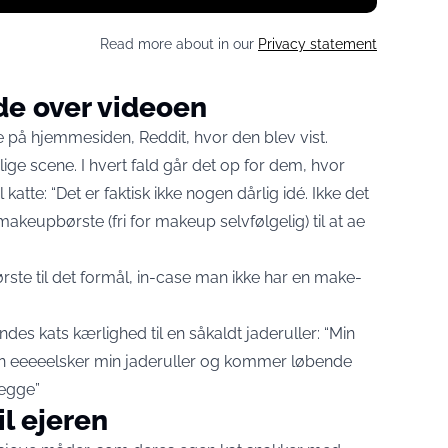
Read more about in our
Privacy statement
de over videoen
e på hjemmesiden, Reddit, hvor den blev vist.
rlige scene. I hvert fald går det op for dem, hvor
 katte: “Det er faktisk ikke nogen dårlig idé. Ikke det
eupbørste (fri for makeup selvfølgelig) til at ae
rste til det formål, in-case man ikke har en make-
es kats kærlighed til en såkaldt jaderuller: “Min
un eeeeelsker min jaderuller og kommer løbende
begge”
l ejeren