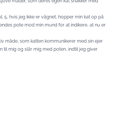
sjove måder, som deres egen kat snakker med
l. 5, hvis jeg ikke er vågnet, hopper min kat op på
hendes pote mod min mund for at indikere, at nu er
tiv måde, som katten kommunikerer med sin ejer
 til mig og slår mig med poten, indtil jeg giver