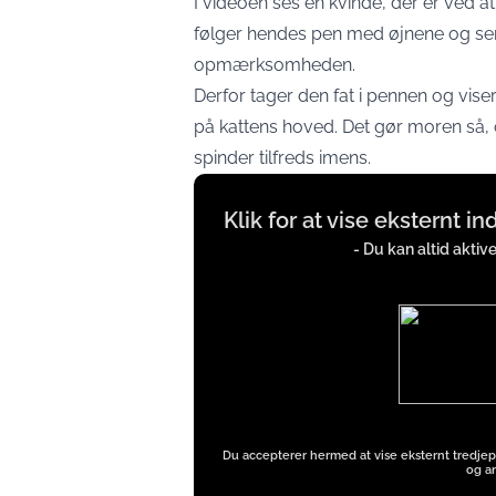
I videoen ses en kvinde, der er ved a
følger hendes pen med øjnene og ser 
opmærksomheden.
Derfor tager den fat i pennen og vis
på kattens hoved. Det gør moren så, og
spinder tilfreds imens.
Display
Klik for at vise eksternt i
content
from
- Du kan altid aktiv
iFrames
except
Google
Ads
Du accepterer hermed at vise eksternt tredjep
og an