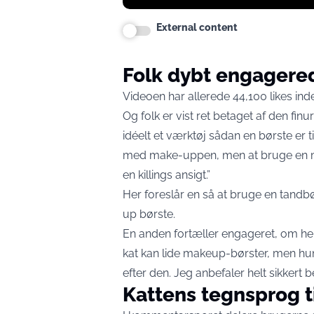
External content
Folk dybt engagere
Videoen har allerede 44,100 likes ind
Og folk er vist ret betaget af den finu
idéelt et værktøj sådan en børste er til
med make-uppen, men at bruge en mak
en killings ansigt.”
Her foreslår en så at bruge en tandbø
up børste.
En anden fortæller engageret, om hend
kat kan lide makeup-børster, men h
efter den. Jeg anbefaler helt sikkert 
Kattens tegnsprog ti