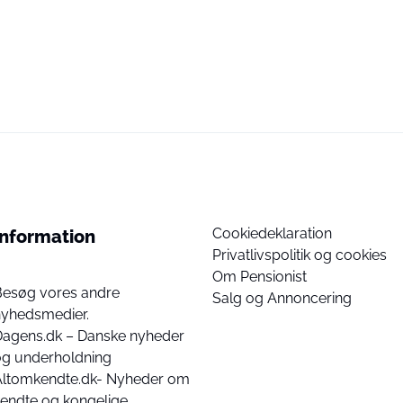
Cookiedeklaration
Information
Privatlivspolitik og cookies
Om Pensionist
Besøg vores andre
Salg og Annoncering
nyhedsmedier.
Dagens.dk – Danske nyheder
og underholdning
Altomkendte.dk- Nyheder om
endte og kongelige.