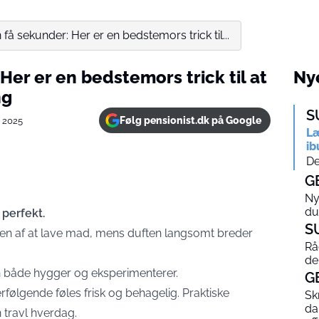
få sekunder: Her er en bedstemors trick til...
Her er en bedstemors trick til at
Nye
ng
S
Følg pensionist.dk på Google
 2025
Læ
ib
De
G
Ny
du
 perfekt.
S
n af at lave mad, mens duften langsomt breder
Rå
de
n både hygger og eksperimenterer.
G
erfølgende føles frisk og behagelig. Praktiske
Sk
da
n travl hverdag.