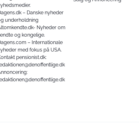
nyhedsmedier.
Dagens.dk – Danske nyheder
og underholdning
Altomkendte.dk- Nyheder om
endte og kongelige.
agens.com – Internationale
nyheder med fokus på USA.
ontakt pensionist.dk:
edaktionen@denoffentlige.dk
Annoncering:
edaktionen@denoffentlige.dk