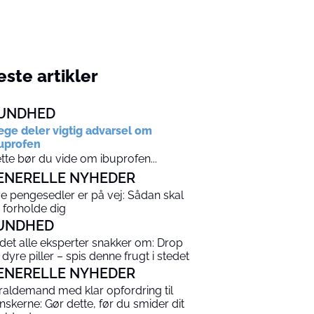
ste artikler
UNDHED
ge deler vigtig advarsel om
uprofen
tte bør du vide om ibuprofen...
ENERELLE NYHEDER
e pengesedler er på vej: Sådan skal
 forholde dig
UNDHED
det alle eksperter snakker om: Drop
 dyre piller – spis denne frugt i stedet
ENERELLE NYHEDER
raldemand med klar opfordring til
nskerne: Gør dette, før du smider dit