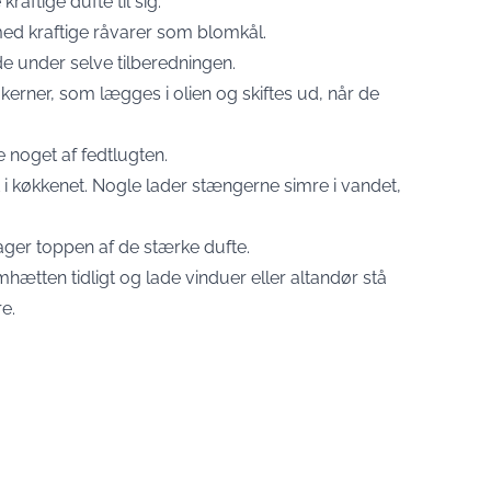
aftige dufte til sig.
med kraftige råvarer som blomkål.
de under selve tilberedningen.
rner, som lægges i olien og skiftes ud, når de
 noget af fedtlugten.
t i køkkenet. Nogle lader stængerne simre i vandet,
ager toppen af de stærke dufte.
mhætten tidligt og lade vinduer eller altandør stå
re.