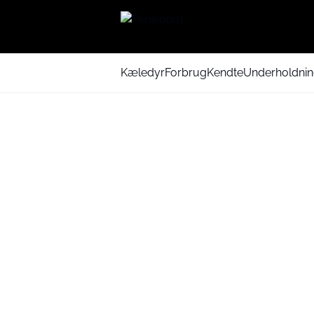
Kæledyr
Forbrug
Kendte
Underholdni