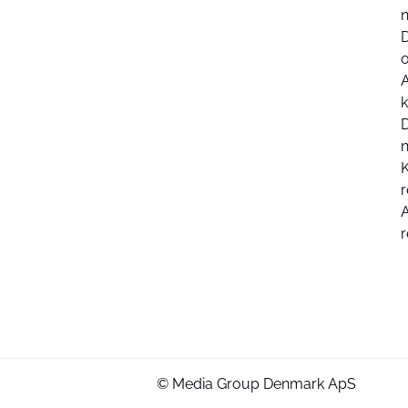
k
D
K
r
r
© Media Group Denmark ApS