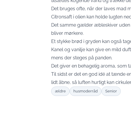
tilsættes kogende vand og trække de kr
Det bruges ofte, når der laves mad 
Citronsaft i olien kan holde lugten ne
Det samme gælder æbleskiver uden ke
bliver mørkere.
Et stykke brød i gryden kan også tage
Kanel og vanilje kan give en mild duf
mens der steges på panden.
Det giver en behagelig aroma, som t
Til sidst er det en god idé at tænde e
lidt åbne, så luften hurtigt kan cirkule
ældre
husmoderråd
Senior