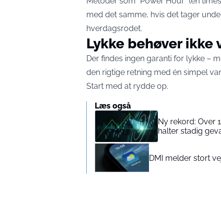
Metoder som “Power Hour” (en times h
med det samme, hvis det tager under 
hverdagsrodet.
Lykke behøver ikke
Der findes ingen garanti for lykke – m
den rigtige retning med én simpel va
Start med at rydde op.
Læs også
Ny rekord: Over 1
halter stadig gev
DMI melder stort vej