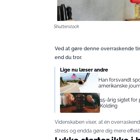
Shutterstock
Ved at gøre denne overraskende ti
end du tror.
Lige nu læser andre
Han forsvandt spor
amerikanske journa
15-årig sigtet fo
Kolding
Videnskaben viser, at én overraskend
stress og endda gøre dig mere effekti