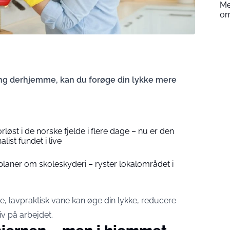
Me
om
ng derhjemme, kan du forøge din lykke mere
løst i de norske fjelde i flere dage – nu er den
list fundet i live
r planer om skoleskyderi – ryster lokalområdet i
e, lavpraktisk vane kan øge din lykke, reducere
v på arbejdet.