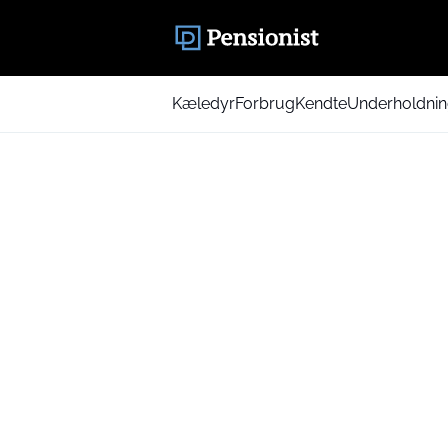
Kæledyr
Forbrug
Kendte
Underholdni