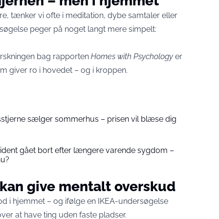
 hjernen – men i hjemmet
ære, tænker vi ofte i meditation, dybe samtaler eller
rsøgelse peger på noget langt mere simpelt:
forskningen bag rapporten
Homes with Psychology
er
 giver ro i hovedet – og i kroppen.
stjerne sælger sommerhus – prisen vil blæse dig
sident gået bort efter længere varende sygdom –
nu?
 kan give mentalt overskud
od i hjemmet – og ifølge en IKEA-undersøgelse
over at have ting uden faste pladser.