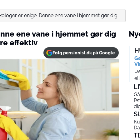
ologer er enige: Denne ene vane i hjemmet gør dig...
enne ene vane i hjemmet gør dig
Nye
e effektiv
H
Følg pensionist.dk på Google
Gø
Vi
Lø
el
L
Gå
Ps
di
S
Ku
Da
T