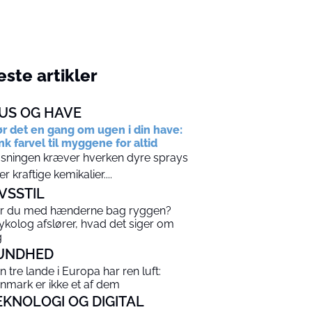
ste artikler
US OG HAVE
r det en gang om ugen i din have:
nk farvel til myggene for altid
sningen kræver hverken dyre sprays
ler kraftige kemikalier....
IVSSTIL
r du med hænderne bag ryggen?
ykolog afslører, hvad det siger om
g
UNDHED
n tre lande i Europa har ren luft:
nmark er ikke et af dem
EKNOLOGI OG DIGITAL