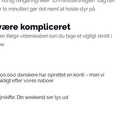
urtig rengøring) eller “to-minuttersreglen” (tag det
to minutter) gør det nemt at holde styr på
 være kompliceret
en ifølge videnskaben kan du tage et vigtigt skridt i
ne:
00.000 danskere har oprettet en konti – men vi
aldigt efter vores naboer
rskifte: Din weekend ser lys ud