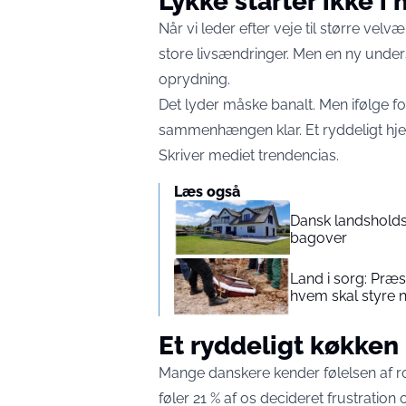
Lykke starter ikke i
Når vi leder efter veje til større velv
store livsændringer. Men en ny unde
oprydning.
Det lyder måske banalt. Men ifølge 
sammenhængen klar. Et ryddeligt hjem
Skriver mediet
trendencias
.
Læs også
Dansk landsholds
bagover
Land i sorg: Præ
hvem skal styre 
Et ryddeligt køkken
Mange danskere kender følelsen af r
føler 21 % af os decideret frustration 