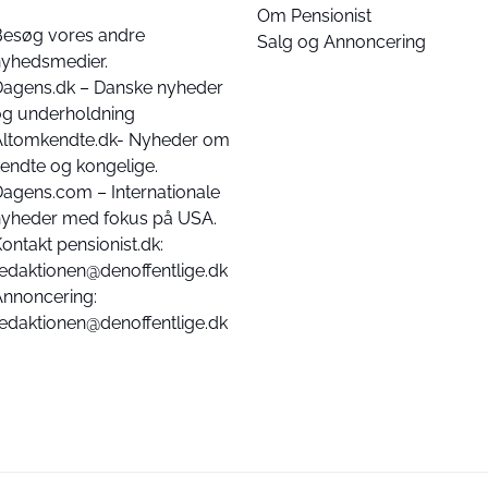
Om Pensionist
Besøg vores andre
Salg og Annoncering
nyhedsmedier.
Dagens.dk – Danske nyheder
og underholdning
Altomkendte.dk- Nyheder om
endte og kongelige.
agens.com – Internationale
nyheder med fokus på USA.
ontakt pensionist.dk:
edaktionen@denoffentlige.dk
Annoncering:
edaktionen@denoffentlige.dk