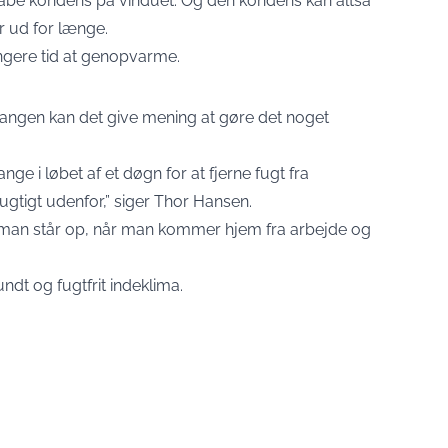
kabe kondens på vinduet. Og den kondens kan altså
er ud for længe.
ngere tid at genopvarme.
gangen kan det give mening at gøre det noget
ange i løbet af et døgn for at fjerne fugt fra
fugtigt udenfor,” siger Thor Hansen.
r man står op, når man kommer hjem fra arbejde og
dt og fugtfrit indeklima.