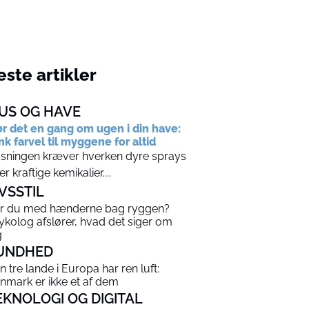
ste artikler
US OG HAVE
r det en gang om ugen i din have:
nk farvel til myggene for altid
sningen kræver hverken dyre sprays
ler kraftige kemikalier....
IVSSTIL
r du med hænderne bag ryggen?
ykolog afslører, hvad det siger om
g
UNDHED
n tre lande i Europa har ren luft:
nmark er ikke et af dem
EKNOLOGI OG DIGITAL