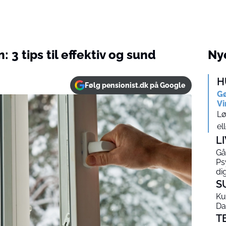
 3 tips til effektiv og sund
Nye
H
Følg pensionist.dk på Google
Gø
Vi
Lø
el
L
Gå
Ps
di
S
Ku
Da
T