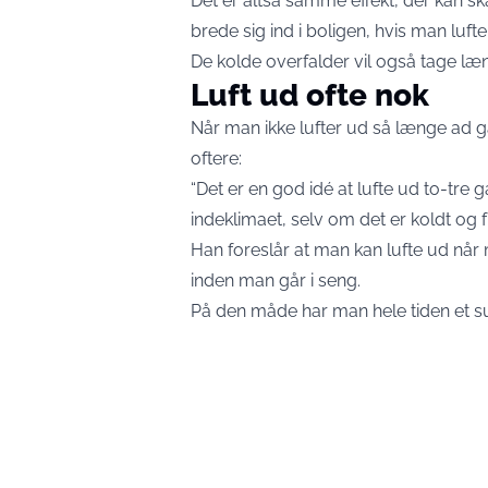
Det er altså samme effekt, der kan s
brede sig ind i boligen, hvis man luft
De kolde overfalder vil også tage læ
Luft ud ofte nok
Når man ikke lufter ud så længe ad 
oftere:
“Det er en god idé at lufte ud to-tre g
indeklimaet, selv om det er koldt og 
Han foreslår at man kan lufte ud nå
inden man går i seng.
På den måde har man hele tiden et sun