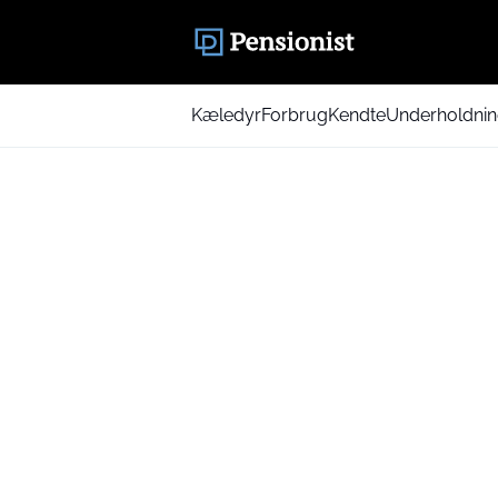
Kæledyr
Forbrug
Kendte
Underholdni