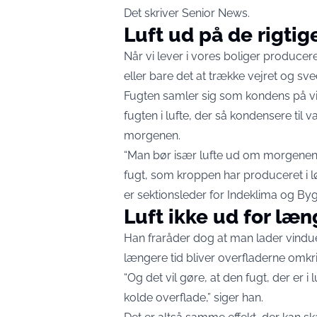
Det skriver
Senior News
.
Luft ud på de rigtig
Når vi lever i vores boliger producere
eller bare det at trække vejret og sv
Fugten samler sig som kondens på vi
fugten i lufte, der så kondensere til 
morgenen.
“Man bør især lufte ud om morgenen
fugt, som kroppen har produceret i lø
er sektionsleder for Indeklima og By
Luft ikke ud for læ
Han fraråder dog at man lader vindue
længere tid bliver overfladerne omkr
“Og det vil gøre, at den fugt, der er i
kolde overflade,” siger han.