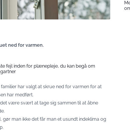
Me
om
kruet ned for varmen.
ste fejl inden for plænepleje, du kan begå om
 gartner
 familier har valgt at skrue ned for varmen for at
en har medført.
det være svært at tage sig sammen til at åbne
de.
d, gør man ikke det får man et usundt indeklima og
p.