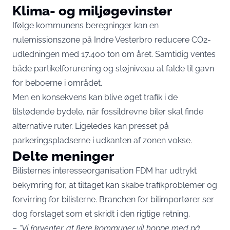
Klima- og miljøgevinster
Ifølge kommunens beregninger kan en
nulemissionszone på Indre Vesterbro reducere CO2-
udledningen med 17.400 ton om året. Samtidig ventes
både partikelforurening og støjniveau at falde til gavn
for beboerne i området.
Men en konsekvens kan blive øget trafik i de
tilstødende bydele, når fossildrevne biler skal finde
alternative ruter. Ligeledes kan presset på
parkeringspladserne i udkanten af zonen vokse.
Delte meninger
Bilisternes interesseorganisation FDM har udtrykt
bekymring for, at tiltaget kan skabe trafikproblemer og
forvirring for bilisterne. Branchen for bilimportører ser
dog forslaget som et skridt i den rigtige retning.
–
“Vi forventer, at flere kommuner vil hoppe med på