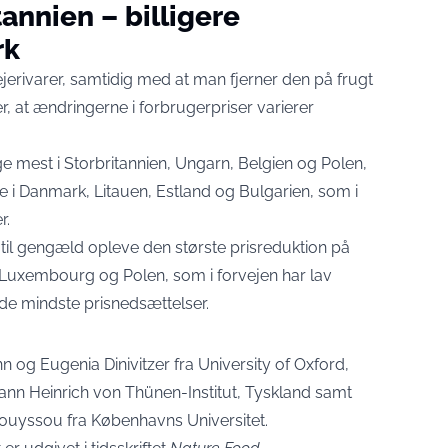
tannien – billigere
rk
ivarer, samtidig med at man fjerner den på frugt
r, at ændringerne i forbrugerpriser varierer
ige mest i Storbritannien, Ungarn, Belgien og Polen,
e i Danmark, Litauen, Estland og Bulgarien, som i
r.
til gengæld opleve den største prisreduktion på
, Luxembourg og Polen, som i forvejen har lav
de mindste prisnedsættelser.
 og Eugenia Dinivitzer fra University of Oxford,
hann Heinrich von Thünen-Institut, Tyskland samt
ouyssou fra Københavns Universitet.