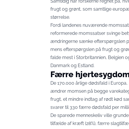
Samtidig har forskerne regnet på, hvi
frugt og grønt, som samtlige europæ
størrelse.
Fordi landenes nuværende momssatser 
reformerede momssatser svinge betyde
ændringerne sænke efterspørgslen p
mens efterspørgslen på frugt og grønt
falde mest i Storbritannien, Belgien og
Danmark og Estland.
Færre hjertesygdom
De 170.000 årlige dødsfald i Europa,
ændrer momsen på begge varekategori
frugt, et mindre indtag af rødt kød 
svarer til 330 færre dødsfald per mil
De sparede menneskeliv ville grunde 
tilfælde af kræft (28%), færre slagtil