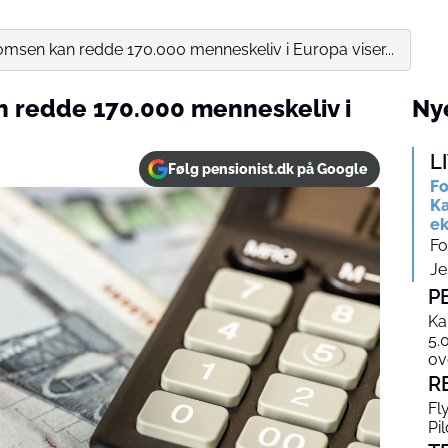
msen kan redde 170.000 menneskeliv i Europa viser...
 redde 170.000 menneskeliv i
Nye
L
Følg pensionist.dk på Google
Fo
Ka
ek
Fo
Je
P
Ka
5.
ov
R
Fl
Pi