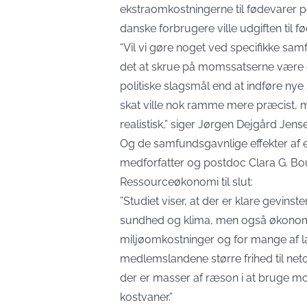
ekstraomkostningerne til fødevarer pe
danske forbrugere ville udgiften til 
“Vil vi gøre noget ved specifikke s
det at skrue på momssatserne være en
politiske slagsmål end at indføre nye 
skat ville nok ramme mere præcist, m
realistisk,” siger Jørgen Dejgård Jens
Og de samfundsgavnlige effekter af 
medforfatter og postdoc Clara G. Bou
Ressourceøkonomi til slut:
”Studiet viser, at der er klare gevinst
sundhed og klima, men også økonomi
miljøomkostninger og for mange af 
medlemslandene større frihed til net
der er masser af ræson i at bruge m
kostvaner.”