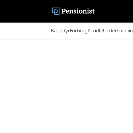
Kæledyr
Forbrug
Kendte
Underholdni