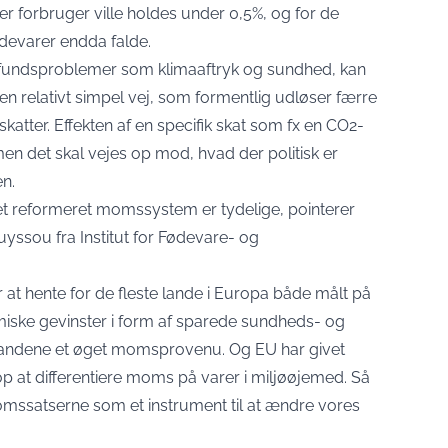
r forbruger ville holdes under 0,5%, og for de
fødevarer endda falde.
amfundsproblemer som klimaaftryk og sundhed, kan
 relativt simpel vej, som formentlig udløser færre
skatter. Effekten af en specifik skat som fx en CO2-
en det skal vejes op mod, hvad der politisk er
en.
et reformeret momssystem er tydelige, pointerer
yssou fra Institut for Fødevare- og
er at hente for de fleste lande i Europa både målt på
ske gevinster i form af sparede sundheds- og
landene et øget momsprovenu. Og EU har givet
op at differentiere moms på varer i miljøøjemed. Så
omssatserne som et instrument til at ændre vores