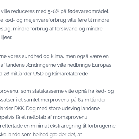
ig ville reduceres med 5-6% på fødevareområdet,
dre kød- og mejerivareforbrug ville føre til mindre
slag, mindre forbrug af ferskvand og mindre
ljøer.
avne vores sundhed og klima, men også være en
e af landene. Ændringerne ville nedbringe Europas
26 milliarder USD og klimarelaterede
ovenu, som statskasserne ville opnå fra kød- og
tser i et samlet merprovenu på 83 milliarder
lliarder DKK. Dog med store udsving landene
pelvis få et nettotab af momsprovenu.
fterlade en minimal ekstraregning til forbrugerne,
ske lande som helhed gælder det, at