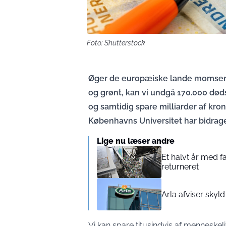
Foto: Shutterstock
Øger de europæiske lande momsen p
og grønt, kan vi undgå 170.000 død
og samtidig spare milliarder af kron
Københavns Universitet har bidraget
Lige nu læser andre
Et halvt år med 
returneret
Arla afviser skyl
Vi kan spare titusindvis af menneskeli