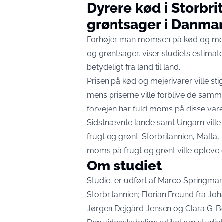
Dyrere kød i Storbri
grøntsager i Danma
Forhøjer man momsen på kød og mejer
og grøntsager, viser studiets estimate
betydeligt fra land til land.
Prisen på kød og mejerivarer ville st
mens priserne ville forblive de samm
forvejen har fuld moms på disse vare
Sidstnævnte lande samt Ungarn ville 
frugt og grønt. Storbritannien, Malta
moms på frugt og grønt ville opleve 
Om studiet
Studiet er udført af Marco Springmann
Storbritannien; Florian Freund fra Jo
Jørgen Dejgård Jensen og Clara G. B