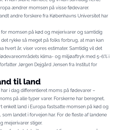
 i Europa ændrer momsen på visse fødevarer.
landt andre forskere fra Københavns Universitet har
p for momsen på kød og mejerivarer og samtidig
l det rykke så meget på folks forbrug, at man kan
hvert år, viser vores estimater. Samtidig vil det
devareområdets klima- og miljøaftryk med 5-6% i
rfatter Jørgen Dejgård Jensen fra Institut for
and til land
har i dag differentieret moms på fødevarer –
oms på alle typer varer. Forskerne har beregnet,
hvert enkelt land i Europa fastsatte momsen på kød og
 som landet i forvejen har. For de fleste af landene
g mejerivarer stiger.