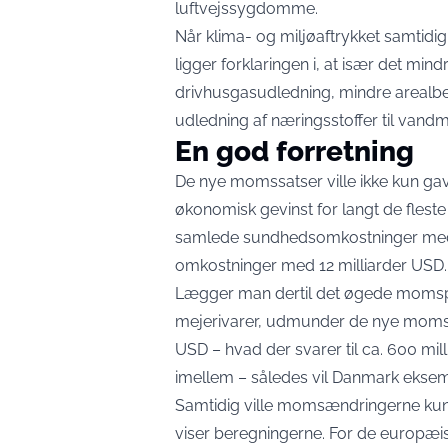
luftvejssygdomme.
Når klima- og miljøaftrykket samtid
ligger forklaringen i, at især det min
drivhusgasudledning, mindre arealbe
udledning af næringsstoffer til vandmi
En god forretning
De nye momssatser ville ikke kun g
økonomisk gevinst for langt de flest
samlede sundhedsomkostninger med 
omkostninger med 12 milliarder USD.
Lægger man dertil det øgede momspr
mejerivarer, udmunder de nye momssa
USD – hvad der svarer til ca. 600 mi
imellem – således vil Danmark eksem
Samtidig ville momsændringerne kun e
viser beregningerne. For de europæi