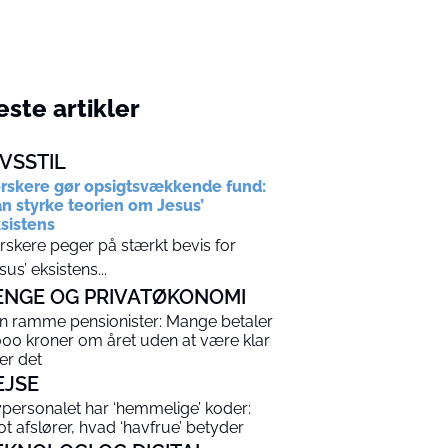
ste artikler
IVSSTIL
rskere gør opsigtsvækkende fund:
n styrke teorien om Jesus’
sistens
rskere peger på stærkt bevis for
sus’ eksistens...
ENGE OG PRIVATØKONOMI
n ramme pensionister: Mange betaler
000 kroner om året uden at være klar
er det
EJSE
ypersonalet har ‘hemmelige’ koder:
lot afslører, hvad ‘havfrue’ betyder