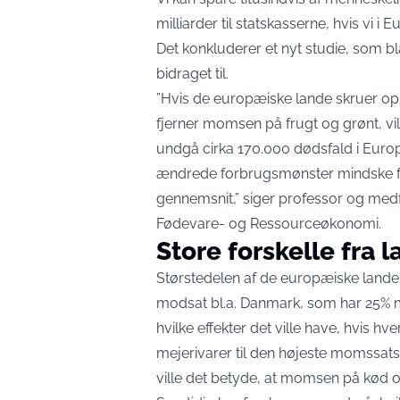
milliarder til statskasserne, hvis vi
Det konkluderer et nyt studie, som b
bidraget til.
”Hvis de europæiske lande skruer o
fjerner momsen på frugt og grønt, vi
undgå cirka 170.000 dødsfald i Europa 
ændrede forbrugsmønster mindske fø
gennemsnit,”
siger professor og medfo
Fødevare- og Ressourceøkonomi
.
Store forskelle fra l
Størstedelen af de europæiske lande 
modsat bl.a. Danmark, som har 25% m
hvilke effekter det ville have, hvis 
mejerivarer til den højeste momssats,
ville det betyde, at momsen på kød o