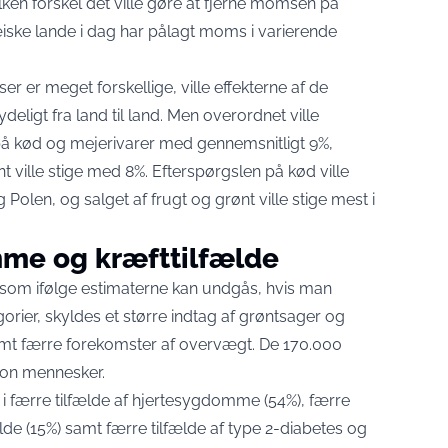
lken forskel det ville gøre at fjerne momsen på
iske lande i dag har pålagt moms i varierende
er meget forskellige, ville effekterne af de
ligt fra land til land. Men overordnet ville
å kød og mejerivarer med gennemsnitligt 9%,
 ville stige med 8%. Efterspørgslen på kød ville
 Polen, og salget af frugt og grønt ville stige mest i
me og kræfttilfælde
 som ifølge estimaterne kan undgås, hvis man
er, skyldes et større indtag af grøntsager og
samt færre forekomster af overvægt. De 170.000
lion mennesker.
i færre tilfælde af hjertesygdomme (54%), færre
fælde (15%) samt færre tilfælde af type 2-diabetes og