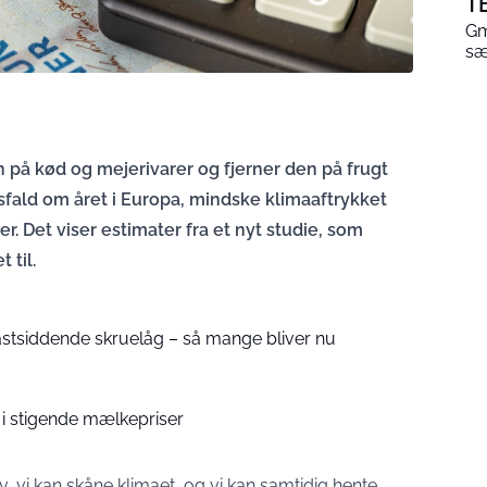
T
Gm
sæ
å kød og mejerivarer og fjerner den på frugt
sfald om året i Europa, mindske klimaaftrykket
er. Det viser estimater fra et nyt studie, som
 til.
fastsiddende skruelåg – så mange bliver nu
d i stigende mælkepriser
v, vi kan skåne klimaet, og vi kan samtidig hente