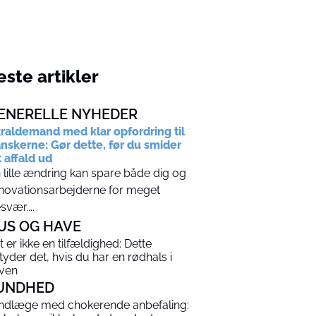
ste artikler
ENERELLE NYHEDER
raldemand med klar opfordring til
nskerne: Gør dette, før du smider
t affald ud
 lille ændring kan spare både dig og
novationsarbejderne for meget
svær....
US OG HAVE
t er ikke en tilfældighed: Dette
tyder det, hvis du har en rødhals i
ven
UNDHED
ndlæge med chokerende anbefaling: