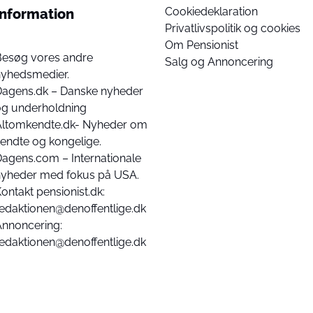
Cookiedeklaration
Information
Privatlivspolitik og cookies
Om Pensionist
Besøg vores andre
Salg og Annoncering
nyhedsmedier.
Dagens.dk – Danske nyheder
og underholdning
Altomkendte.dk- Nyheder om
endte og kongelige.
agens.com – Internationale
nyheder med fokus på USA.
ontakt pensionist.dk:
edaktionen@denoffentlige.dk
Annoncering:
edaktionen@denoffentlige.dk