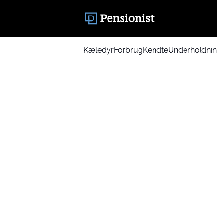
Kæledyr
Forbrug
Kendte
Underholdni