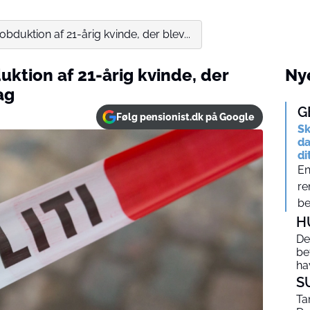
 obduktion af 21-årig kvinde, der blev...
uktion af 21-årig kvinde, der
Nye
ag
G
Følg pensionist.dk på Google
Sk
da
di
En
re
be
H
De
be
ha
S
Ta