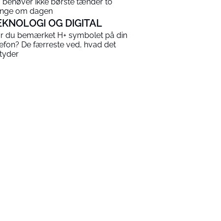
 behøver ikke børste tænder to
nge om dagen
EKNOLOGI OG DIGITAL
r du bemærket H+ symbolet på din
lefon? De færreste ved, hvad det
tyder