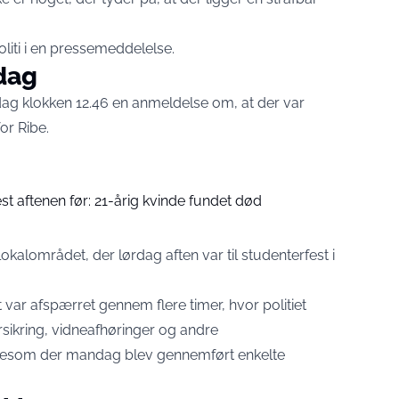
iti i en
pressemeddelelse
.
dag
ndag klokken 12.46 en anmeldelse om, at der var
or Ribe.
est aftenen før: 21-årig kvinde fundet død
lokalområdet, der lørdag aften var til studenterfest i
ar afspærret gennem flere timer, hvor politiet
sikring, vidneafhøringer og andre
ligesom der mandag blev gennemført enkelte