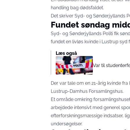
handling bag dødsfaldet.
Det skriver Syd- og Sønderjyllands Pol
Fundet søndag mid
Syd- og Sønderjyllands Politi fik sø
fundet en livløs kvinde i Lustrup syd f
Læs også
Var til studenterf
Der var tale om en 21-årig kvinde fra 
Lustrup-Damhus Forsamlingshus.
Et område omkring forsamlingshuset v
arbejdede intensivt med generel spor
efterforskningsmæssige indsatser, 
undersøgelser.