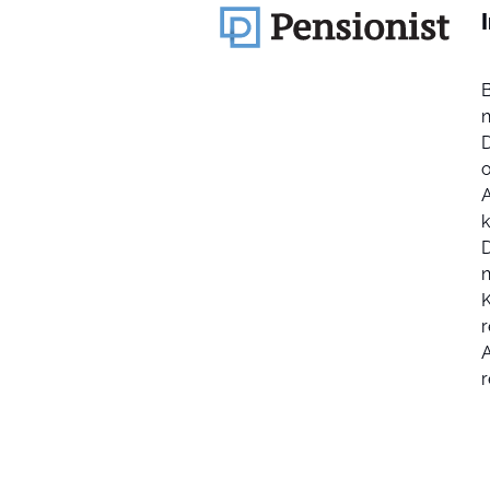
k
D
K
r
r