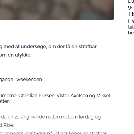
Du
ga
T
Ha
te
be
ang med at undersøge, om der lå en strafbar
 om en ulykke.
 gange i weekenden
ommerne: Christian Eriksen, Viktor Axelsen og Mikkel
etten
, da en 21-årig kvinde natten mellem lørdag og
d Ribe.
 er noget, der tyder på, at der ligger en strafbar