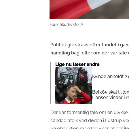
Foto: Shutterstock
Politiet gik straks efter fundet i g
handling bag, eller om der var tale
Lige nu læser andre
Kvinde anholdt 2
Bet365 skal til l
Hansen vinder i r
Der var formentlig tale om en ulykke
søndag afgik ved døden i Lustrup ve
En obduktion mandag viser, at der ikke